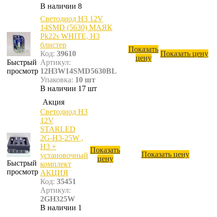
В наличии 8
Светодиод Н3 12V
14SMD (5630) МАЯК
Pk22s WHITE, H3
блистер
Показать
Код:
39610
Показать цену
цену
Быстрый
Артикул:
просмотр
12H3W14SMD5630BL
Упаковка:
10 шт
В наличии 17 шт
Акция
Светодиод Н3
12V
STARLED
2G-H3-25W ,
H3 +
Показать
Показать цену
установочный
цену
Быстрый
комплект
просмотр
АКЦИЯ
Код:
35451
Артикул:
2GH325W
В наличии 1