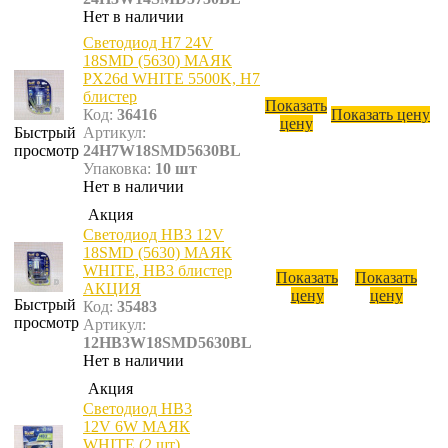
Нет в наличии
Светодиод Н7 24V
18SMD (5630) МАЯК
PX26d WHITE 5500K, H7
блистер
Показать
Код:
36416
Показать цену
цену
Быстрый
Артикул:
просмотр
24H7W18SMD5630BL
Упаковка:
10 шт
Нет в наличии
Акция
Светодиод НВ3 12V
18SMD (5630) МАЯК
WHITE, HB3 блистер
Показать
Показать
АКЦИЯ
цену
цену
Быстрый
Код:
35483
просмотр
Артикул:
12HB3W18SMD5630BL
Нет в наличии
Акция
Светодиод НВ3
12V 6W МАЯК
WHITE (2 шт),