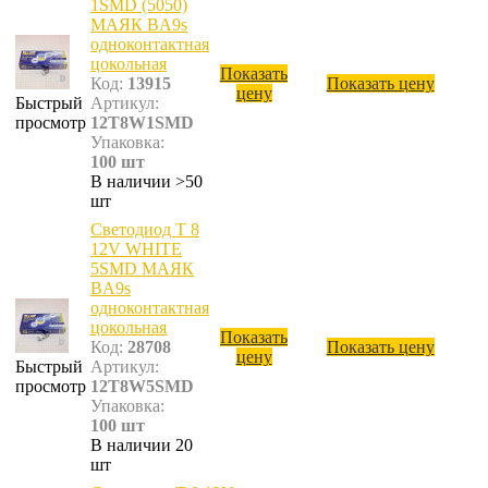
1SMD (5050)
МАЯК BA9s
одноконтактная
цокольная
Показать
Код:
13915
Показать цену
цену
Быстрый
Артикул:
просмотр
12T8W1SMD
Упаковка:
100 шт
В наличии >50
шт
Светодиод T 8
12V WHITE
5SMD МАЯК
BA9s
одноконтактная
цокольная
Показать
Код:
28708
Показать цену
цену
Быстрый
Артикул:
просмотр
12T8W5SMD
Упаковка:
100 шт
В наличии 20
шт