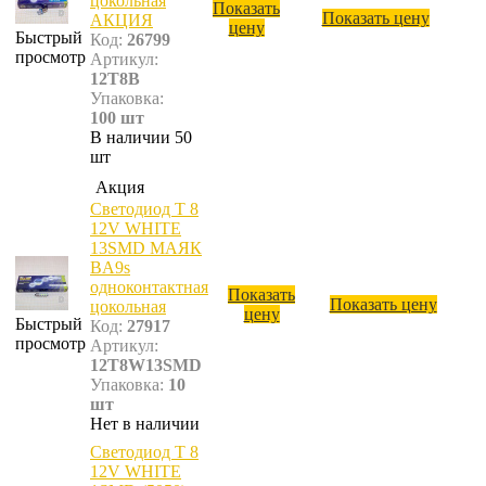
цокольная
Показать
Показать цену
АКЦИЯ
цену
Быстрый
Код:
26799
просмотр
Артикул:
12T8B
Упаковка:
100 шт
В наличии 50
шт
Акция
Светодиод T 8
12V WHITE
13SMD МАЯК
BA9s
одноконтактная
Показать
Показать цену
цокольная
цену
Быстрый
Код:
27917
просмотр
Артикул:
12T8W13SMD
Упаковка:
10
шт
Нет в наличии
Светодиод T 8
12V WHITE