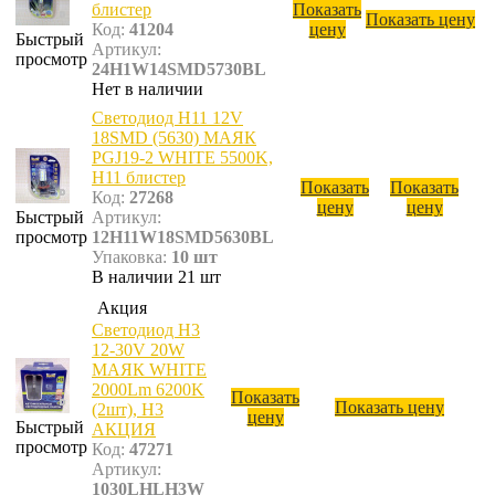
блистер
Показать
Показать цену
Код:
41204
цену
Быстрый
Артикул:
просмотр
24H1W14SMD5730BL
Нет в наличии
Светодиод Н11 12V
18SMD (5630) МАЯК
PGJ19-2 WHITE 5500K,
H11 блистер
Показать
Показать
Код:
27268
цену
цену
Быстрый
Артикул:
просмотр
12H11W18SMD5630BL
Упаковка:
10 шт
В наличии 21 шт
Акция
Светодиод Н3
12-30V 20W
МАЯК WHITE
2000Lm 6200K
Показать
Показать цену
(2шт), H3
цену
Быстрый
АКЦИЯ
просмотр
Код:
47271
Артикул:
1030LHLH3W