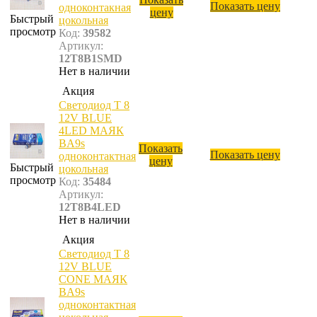
Показать цену
одноконтакная
цену
Быстрый
цокольная
просмотр
Код:
39582
Артикул:
12T8B1SMD
Нет в наличии
Акция
Светодиод T 8
12V BLUE
4LED МАЯК
BA9s
Показать
Показать цену
одноконтактная
цену
Быстрый
цокольная
просмотр
Код:
35484
Артикул:
12T8B4LED
Нет в наличии
Акция
Светодиод T 8
12V BLUE
CONE МАЯК
BA9s
одноконтактная