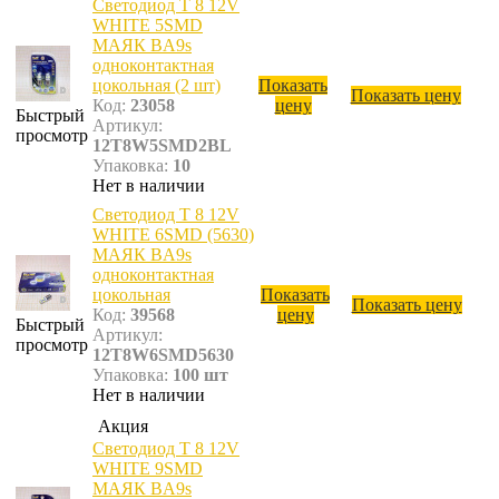
Светодиод T 8 12V
WHITE 5SMD
МАЯК BA9s
одноконтактная
цокольная (2 шт)
Показать
Показать цену
Код:
23058
цену
Быстрый
Артикул:
просмотр
12T8W5SMD2BL
Упаковка:
10
Нет в наличии
Светодиод T 8 12V
WHITE 6SMD (5630)
МАЯК BA9s
одноконтактная
цокольная
Показать
Показать цену
Код:
39568
цену
Быстрый
Артикул:
просмотр
12T8W6SMD5630
Упаковка:
100 шт
Нет в наличии
Акция
Светодиод T 8 12V
WHITE 9SMD
МАЯК BA9s