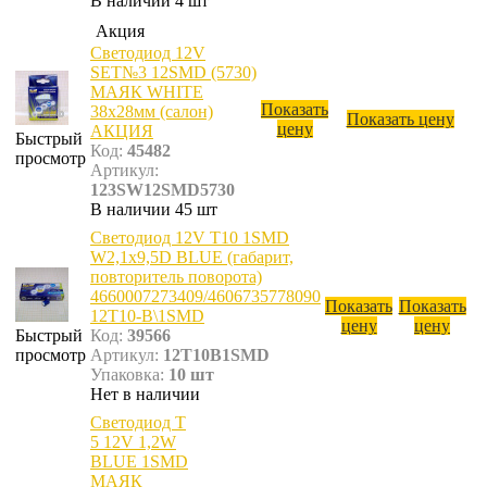
В наличии 4 шт
Акция
Светодиод 12V
SET№3 12SMD (5730)
МАЯК WHITE
Показать
38х28мм (салон)
Показать цену
цену
АКЦИЯ
Быстрый
Код:
45482
просмотр
Артикул:
123SW12SMD5730
В наличии 45 шт
Светодиод 12V T10 1SMD
W2,1x9,5D BLUE (габарит,
повторитель поворота)
4660007273409/4606735778090
Показать
Показать
12T10-B\1SMD
цену
цену
Быстрый
Код:
39566
просмотр
Артикул:
12T10B1SMD
Упаковка:
10 шт
Нет в наличии
Светодиод T
5 12V 1,2W
BLUE 1SMD
МАЯК