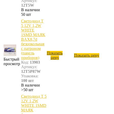
Артикул:
12T5W
В наличии
50 шт
Светодиод T
5 12V 1,2W
WHITE
1SMD МАЯК
BAX8,7d
безцокольная
с патроном
(панель
Показать
Показать цену
приборов)
цену
Быстрый
Код:
13903
просмотр
Артикул:
12T5P87W
Упаковка:
100 шт
В наличии
>50 шт
Светодиод T 5
12V 1,2W
WHITE 1SMD
МАЯК