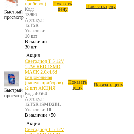
приборов)
Показать
Показать цену
Код:
цену
Быстрый
13906
просмотр
Артикул:
12T5R
Упаковка:
10 шт
В наличии
30 шт
Акция
Светодиод T 5 12V
1,2W RED 1SMD
МАЯК 2.0х4.6d
безцокольная
Показать
(панель приборов)
Показать цену
цену
(2 шт) АКЦИЯ
Быстрый
Код:
40564
просмотр
Артикул:
12T5R1SMD2BL
Упаковка:
10
В наличии >50
Акция
Светодиод T 5 12V