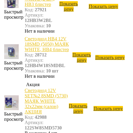
Показать
HB3 блистер
Показать цену
цену
Код:
27921
Быстрый
Артикул:
просмотр
12HB3W2BL
Упаковка:
10
Нет в наличии
Светодиод НВ4 12V
18SMD (5050) МАЯК
WHITE, HB4 блистер
Код:
28712
Показать
Показать цену
Артикул:
цену
Быстрый
12HB4W18SMDBL
просмотр
Упаковка:
10 шт
Нет в наличии
Акция
Светодиод 12V
SET№2 8SMD (5730)
МАЯК WHITE
Показать
32х22мм (салон)
Показать цену
цену
АКЦИЯ
Быстрый
Код:
42988
просмотр
Артикул:
122SW8SMD5730