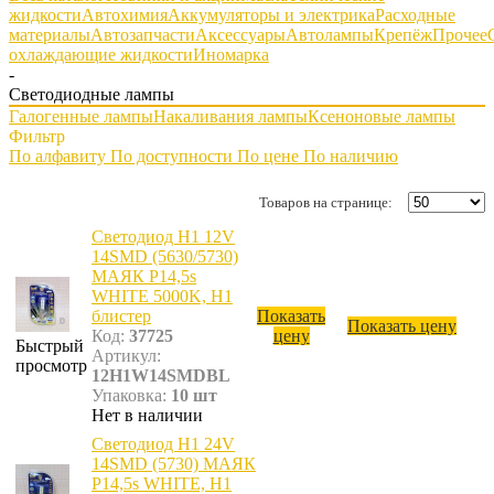
жидкости
Автохимия
Аккумуляторы и электрика
Расходные
материалы
Автозапчасти
Аксессуары
Автолампы
Крепёж
Прочее
охлаждающие жидкости
Иномарка
-
Светодиодные лампы
Галогенные лампы
Накаливания лампы
Ксеноновые лампы
Фильтр
По алфавиту
По доступности
По цене
По наличию
Товаров на странице:
Светодиод Н1 12V
14SMD (5630/5730)
МАЯК P14,5s
WHITE 5000K, H1
блистер
Показать
Показать цену
Код:
37725
цену
Быстрый
Артикул:
просмотр
12H1W14SMDBL
Упаковка:
10 шт
Нет в наличии
Светодиод Н1 24V
14SMD (5730) МАЯК
P14,5s WHITE, H1