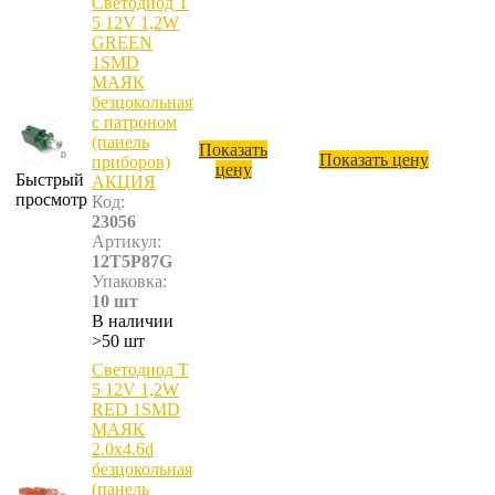
Светодиод T
5 12V 1,2W
GREEN
1SMD
МАЯК
безцокольная
с патроном
(панель
Показать
Показать цену
приборов)
цену
Быстрый
АКЦИЯ
просмотр
Код:
23056
Артикул:
12T5P87G
Упаковка:
10 шт
В наличии
>50 шт
Светодиод T
5 12V 1,2W
RED 1SMD
МАЯК
2.0х4.6d
безцокольная
(панель