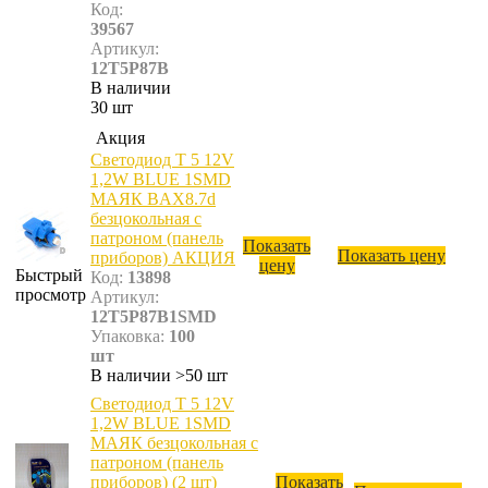
Код:
39567
Артикул:
12T5P87B
В наличии
30 шт
Акция
Светодиод T 5 12V
1,2W BLUE 1SMD
МАЯК BAX8.7d
безцокольная с
патроном (панель
Показать
Показать цену
приборов) АКЦИЯ
цену
Быстрый
Код:
13898
просмотр
Артикул:
12T5P87B1SMD
Упаковка:
100
шт
В наличии >50 шт
Светодиод T 5 12V
1,2W BLUE 1SMD
МАЯК безцокольная с
патроном (панель
приборов) (2 шт)
Показать