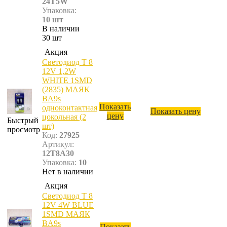
24T5W
Упаковка:
10 шт
В наличии
30 шт
Акция
Светодиод T 8
12V 1,2W
WHITE 1SMD
(2835) МАЯК
BA9s
Показать
одноконтактная
Показать цену
цену
цокольная (2
Быстрый
шт)
просмотр
Код:
27925
Артикул:
12T8А30
Упаковка:
10
Нет в наличии
Акция
Светодиод T 8
12V 4W BLUE
1SMD МАЯК
BA9s
Показать