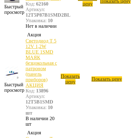
Показать цену
Код:
62160
цену
Быстрый
Артикул:
просмотр
12T5P87B1SMD2BL
Упаковка:
10
Нет в наличии
Акция
Светодиод T 5
12V 1,2W
BLUE 1SMD
МАЯК
безцокольная с
патроном
(панель
Показать
Показать цену
приборов)
цену
Быстрый
АКЦИЯ
просмотр
Код:
13896
Артикул:
12T5B1SMD
Упаковка:
10
шт
В наличии 20
шт
Акция