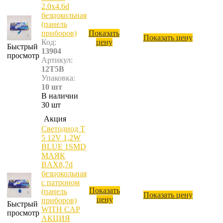
2.0х4.6d
безцокольная
(панель
приборов)
Показать
Показать цену
Код:
цену
Быстрый
13904
просмотр
Артикул:
12T5B
Упаковка:
10 шт
В наличии
30 шт
Акция
Светодиод T
5 12V 1,2W
BLUE 1SMD
МАЯК
BAX8,7d
безцокольная
с патроном
Показать
(панель
Показать цену
цену
приборов)
Быстрый
WITH CAP
просмотр
АКЦИЯ