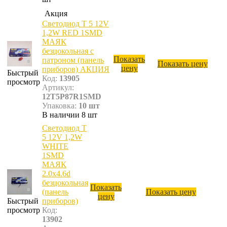
Акция
Светодиод T 5 12V
1,2W RED 1SMD
МАЯК
безцокольная с
Показать
патроном (панель
Показать цену
цену
приборов) АКЦИЯ
Быстрый
Код:
13905
просмотр
Артикул:
12T5P87R1SMD
Упаковка:
10 шт
В наличии 8 шт
Светодиод T
5 12V 1,2W
WHITE
1SMD
МАЯК
2.0х4.6d
безцокольная
Показать
(панель
Показать цену
цену
Быстрый
приборов)
просмотр
Код:
13902