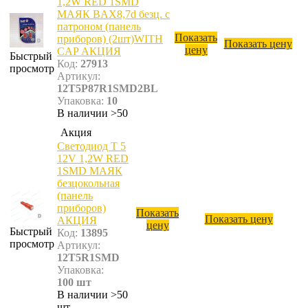
1,2W RED 1SMD
МАЯК BAX8,7d безц. с
патроном (панель
Показать
приборов) (2шт)WITH
Показать цену
цену
CAP АКЦИЯ
Быстрый
Код:
27913
просмотр
Артикул:
12T5P87R1SMD2BL
Упаковка:
10
В наличии >50
Акция
Светодиод T 5
12V 1,2W RED
1SMD МАЯК
безцокольная
(панель
приборов)
Показать
Показать цену
АКЦИЯ
цену
Быстрый
Код:
13895
просмотр
Артикул:
12T5R1SMD
Упаковка:
100 шт
В наличии >50
шт