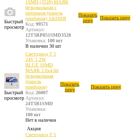
1SMD (3528) МАЯК
безцокольная с
патроном (панель
Показать
Показать цену
приборов) АКЦИЯ
цену
Быстрый
Код:
99571
просмотр
Артикул:
12T5RP851SMD3528
Упаковка:
100 шт
В наличии 30 шт
Светодиод T 5
24V 1,2W
BLUE 1SMD
МАЯК 2.0х4.6d
безцокольная
(панель
Показать
приборов)
Показать цену
цену
Быстрый
Код:
26007
просмотр
Артикул:
24T5B1SMD
Упаковка:
100 шт
Нет в наличии
Акция
Светодиод T 5