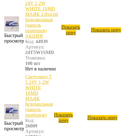
24V 1,2W
WHITE 1SMD
МАЯК 2.0х4.6d
безцокольная
(панель
Показать
Показать цену
приборов)
цену
Быстрый
АКЦИЯ
просмотр
Код:
44939
Артикул:
24T5W1SMD
Упаковка:
100 шт
Нет в наличии
Светодиод T
5 24V 1,2W
WHITE
1SMD
МАЯК
безцокольная
(панель
приборов)
Показать
Показать цену
Код:
цену
Быстрый
26009
просмотр
Артикул: