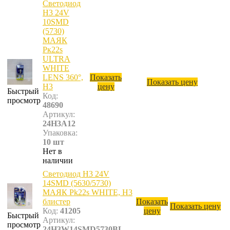
Светодиод
Н3 24V
10SMD
(5730)
МАЯК
Pк22s
ULTRA
WHITE
LENS 360°,
Показать
Показать цену
H3
цену
Быстрый
Код:
просмотр
48690
Артикул:
24H3A12
Упаковка:
10 шт
Нет в
наличии
Светодиод Н3 24V
14SMD (5630/5730)
МАЯК Pk22s WHITE, H3
блистер
Показать
Показать цену
Код:
41205
цену
Быстрый
Артикул:
просмотр
24H3W14SMD5730BL