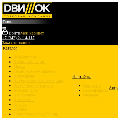
Войти
Мой кабинет
+7 (342) 2-114-117
Заказать звонок
Каталог
Весь каталог
Новинки и акции
Масла
Технические жидкости
Автохимия
Партнёры
Аккумуляторы и электрика
Расходные материалы
Партнёры
Акц
Автозапчасти
Сертификаты
Аксессуары
Награды
Автолампы
Крепёж
Прочее
Смазочно-охлаждающие