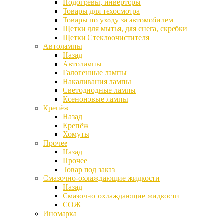
Подогревы, инверторы
Товары для техосмотра
Товары по уходу за автомобилем
Щетки для мытья, для снега, скребки
Щетки Стеклоочистителя
Автолампы
Назад
Автолампы
Галогенные лампы
Накаливания лампы
Светодиодные лампы
Ксеноновые лампы
Крепёж
Назад
Крепёж
Хомуты
Прочее
Назад
Прочее
Товар под заказ
Смазочно-охлаждающие жидкости
Назад
Смазочно-охлаждающие жидкости
СОЖ
Иномарка