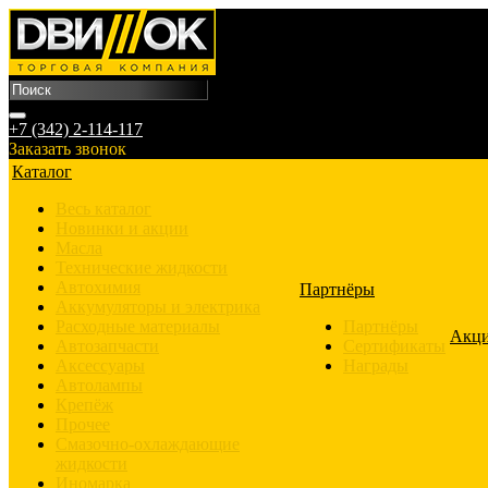
+7 (342) 2-114-117
Заказать звонок
Каталог
Весь каталог
Новинки и акции
Масла
Технические жидкости
Автохимия
Партнёры
Аккумуляторы и электрика
Расходные материалы
Партнёры
Акц
Автозапчасти
Сертификаты
Аксессуары
Награды
Автолампы
Крепёж
Прочее
Смазочно-охлаждающие
жидкости
Иномарка