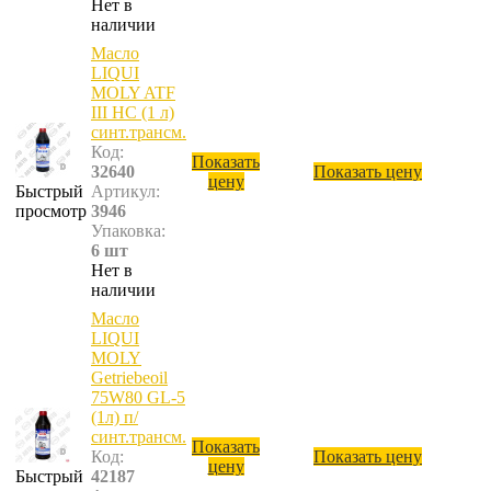
Нет в
наличии
Масло
LIQUI
MOLY ATF
III HC (1 л)
синт.трансм.
Код:
Показать
32640
Показать цену
цену
Быстрый
Артикул:
просмотр
3946
Упаковка:
6 шт
Нет в
наличии
Масло
LIQUI
MOLY
Getriebeoil
75W80 GL-5
(1л) п/
синт.трансм.
Показать
Код:
Показать цену
цену
Быстрый
42187