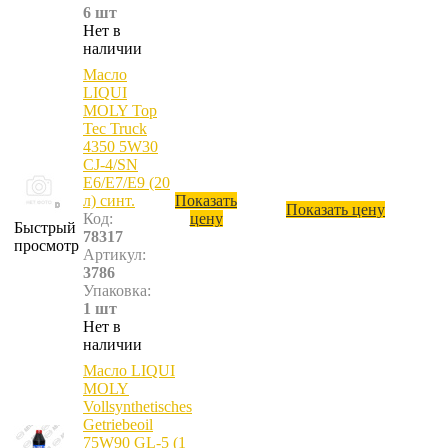
6 шт
Нет в
наличии
Масло
LIQUI
MOLY Top
Tec Truck
4350 5W30
CJ-4/SN
E6/E7/E9 (20
л) синт.
Показать
Показать цену
Код:
цену
Быстрый
78317
просмотр
Артикул:
3786
Упаковка:
1 шт
Нет в
наличии
Масло LIQUI
MOLY
Vollsynthetisches
Getriebeoil
75W90 GL-5 (1