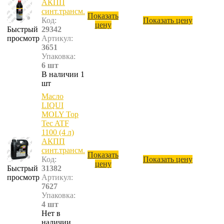
АКПП
синт.трансм.
Показать
Код:
Показать цену
цену
Быстрый
29342
просмотр
Артикул:
3651
Упаковка:
6 шт
В наличии 1
шт
Масло
LIQUI
MOLY Top
Tec ATF
1100 (4 л)
АКПП
синт.трансм.
Показать
Код:
Показать цену
цену
Быстрый
31382
просмотр
Артикул:
7627
Упаковка:
4 шт
Нет в
наличии