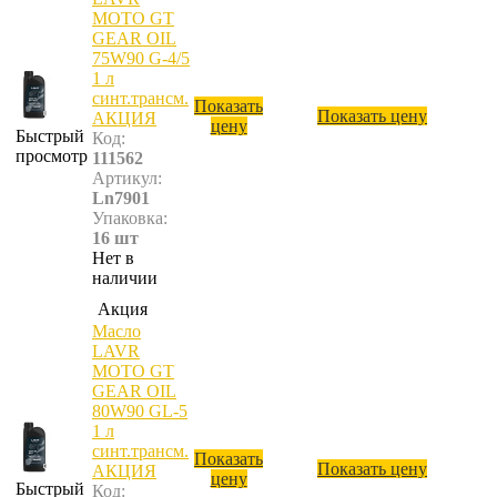
MOTO GT
GEAR OIL
75W90 G-4/5
1 л
синт.трансм.
Показать
Показать цену
АКЦИЯ
цену
Быстрый
Код:
просмотр
111562
Артикул:
Ln7901
Упаковка:
16 шт
Нет в
наличии
Акция
Масло
LAVR
MOTO GT
GEAR OIL
80W90 GL-5
1 л
синт.трансм.
Показать
Показать цену
АКЦИЯ
цену
Быстрый
Код: