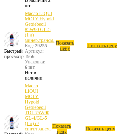
В наличии 2
шт
Масло LIQUI
MOLY Hypoid
Getriebeoil
85W90 GL-5
(1 л)
минер.трансм.
Показать
Код:
29255
Показать цену
цену
Быстрый
Артикул:
просмотр
1956
Упаковка:
6 шт
Нет в
наличии
Масло
LIQUI
MOLY
Hypoid
Getriebeoil
TDL 75W90
GL-4/GL-5
(1 л) п/
Показать
синт.трансм.
Показать цену
цену