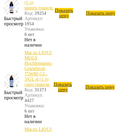
(1 л)
минер.трансм.
Показать
Код:
29254
Показать цену
цену
Быстрый
Артикул:
просмотр
1954
Упаковка:
6 шт
Нет в
наличии
Масло LIQUI
MOLY
Hochleistungs-
Getriebeoil
75W80 GL-
3/GL-4 (1 л)
синт.трансм.
Показать
Показать цену
Код:
31373
цену
Быстрый
Артикул:
просмотр
4427
Упаковка:
6 шт
Нет в
наличии
Масло LIQUI