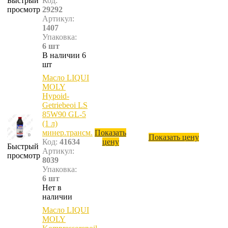
Быстрый
Код:
просмотр
29292
Артикул:
1407
Упаковка:
6 шт
В наличии 6
шт
Масло LIQUI
MOLY
Hypoid-
Getriebeoi LS
85W90 GL-5
(1 л)
минер.трансм.
Показать
Показать цену
Код:
41634
цену
Быстрый
Артикул:
просмотр
8039
Упаковка:
6 шт
Нет в
наличии
Масло LIQUI
MOLY