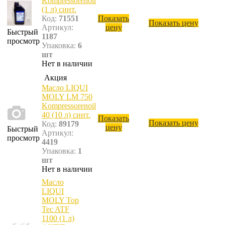
Kompressorenoil
(1 л) синт.
Код:
71551
Показать
Показать цену
Артикул:
цену
Быстрый
1187
просмотр
Упаковка:
6
шт
Нет в наличии
Акция
Масло LIQUI
MOLY LM 750
Kompressorenoil
40 (10 л) синт.
Показать
Показать цену
Код:
89179
цену
Быстрый
Артикул:
просмотр
4419
Упаковка:
1
шт
Нет в наличии
Масло
LIQUI
MOLY Top
Tec ATF
1100 (1 л)