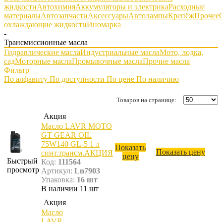
жидкости
Автохимия
Аккумуляторы и электрика
Расходные
материалы
Автозапчасти
Аксессуары
Автолампы
Крепёж
Прочее
охлаждающие жидкости
Иномарка
-
Трансмиссионные масла
Гидравлические масла
Индустриальные масла
Мото, лодка,
сад
Моторные масла
Промывочные масла
Прочие масла
Фильтр
По алфавиту
По доступности
По цене
По наличию
Товаров на странице:
Акция
Масло LAVR MOTO
GT GEAR OIL
75W140 GL-5 1 л
Показать
Показать цену
синт.трансм.АКЦИЯ
цену
Быстрый
Код:
111564
просмотр
Артикул:
Ln7903
Упаковка:
16 шт
В наличии 11 шт
Акция
Масло
LAVR