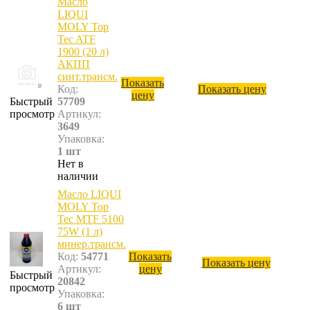
Масло
LIQUI
MOLY Top
Tec ATF
1900 (20 л)
АКПП
синт.трансм.
Показать
Код:
Показать цену
цену
Быстрый
57709
просмотр
Артикул:
3649
Упаковка:
1 шт
Нет в
наличии
Масло LIQUI
MOLY Top
Tec MTF 5100
75W (1 л)
минер.трансм.
Код:
54771
Показать
Показать цену
Артикул:
цену
Быстрый
20842
просмотр
Упаковка:
6 шт