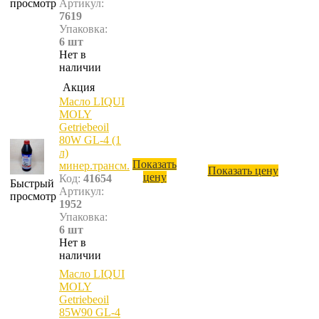
просмотр
Артикул:
7619
Упаковка:
6 шт
Нет в
наличии
Акция
Масло LIQUI
MOLY
Getriebeoil
80W GL-4 (1
л)
Показать
минер.трансм.
Показать цену
цену
Код:
41654
Быстрый
Артикул:
просмотр
1952
Упаковка:
6 шт
Нет в
наличии
Масло LIQUI
MOLY
Getriebeoil
85W90 GL-4