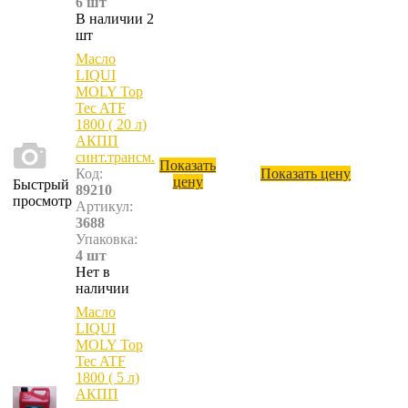
6 шт
В наличии 2
шт
Масло
LIQUI
MOLY Top
Tec ATF
1800 ( 20 л)
АКПП
синт.трансм.
Показать
Код:
Показать цену
цену
Быстрый
89210
просмотр
Артикул:
3688
Упаковка:
4 шт
Нет в
наличии
Масло
LIQUI
MOLY Top
Tec ATF
1800 ( 5 л)
АКПП