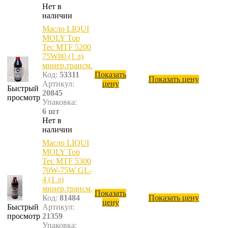
Нет в
наличии
Масло LIQUI
MOLY Top
Tec MTF 5200
75W80 (1 л)
минер.трансм.
Код:
53311
Показать
Показать цену
Артикул:
цену
Быстрый
20845
просмотр
Упаковка:
6 шт
Нет в
наличии
Масло LIQUI
MOLY Top
Tec MTF 5300
70W-75W GL-
4 (1 л)
минер.трансм.
Показать
Код:
81484
Показать цену
цену
Быстрый
Артикул:
просмотр
21359
Упаковка: