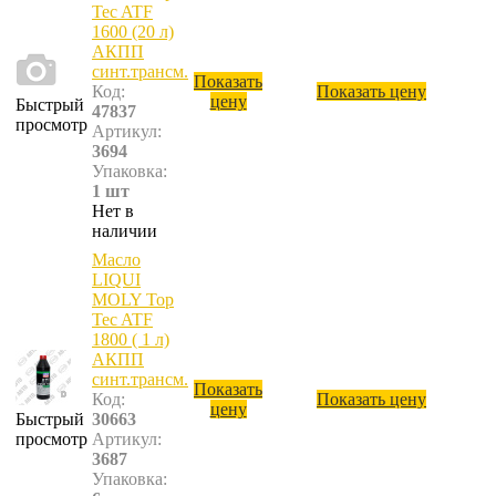
Tec ATF
1600 (20 л)
АКПП
синт.трансм.
Показать
Код:
Показать цену
цену
Быстрый
47837
просмотр
Артикул:
3694
Упаковка:
1 шт
Нет в
наличии
Масло
LIQUI
MOLY Top
Tec ATF
1800 ( 1 л)
АКПП
синт.трансм.
Показать
Код:
Показать цену
цену
Быстрый
30663
просмотр
Артикул:
3687
Упаковка: