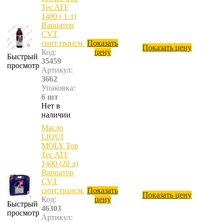
Tec ATF
1400 ( 1 л)
Вариатор
CVT
синт.трансм.
Показать
Показать цену
Код:
цену
Быстрый
35459
просмотр
Артикул:
3662
Упаковка:
6 шт
Нет в
наличии
Масло
LIQUI
MOLY Top
Tec ATF
1400 (20 л)
Вариатор
CVT
синт.трансм.
Показать
Показать цену
Код:
цену
Быстрый
46303
просмотр
Артикул: