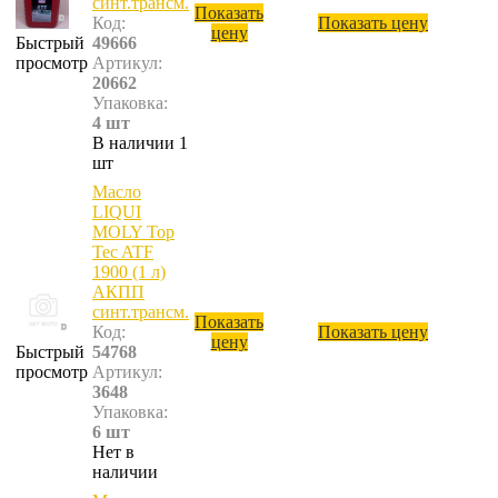
синт.трансм.
Показать
Код:
Показать цену
цену
Быстрый
49666
просмотр
Артикул:
20662
Упаковка:
4 шт
В наличии 1
шт
Масло
LIQUI
MOLY Top
Tec ATF
1900 (1 л)
АКПП
синт.трансм.
Показать
Код:
Показать цену
цену
Быстрый
54768
просмотр
Артикул:
3648
Упаковка:
6 шт
Нет в
наличии