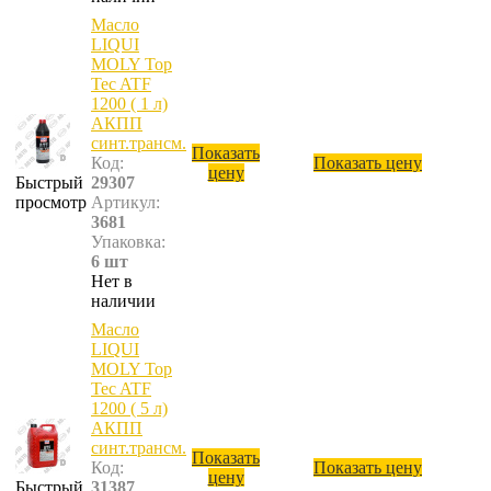
Масло
LIQUI
MOLY Top
Tec ATF
1200 ( 1 л)
АКПП
синт.трансм.
Показать
Код:
Показать цену
цену
Быстрый
29307
просмотр
Артикул:
3681
Упаковка:
6 шт
Нет в
наличии
Масло
LIQUI
MOLY Top
Tec ATF
1200 ( 5 л)
АКПП
синт.трансм.
Показать
Код:
Показать цену
цену
Быстрый
31387