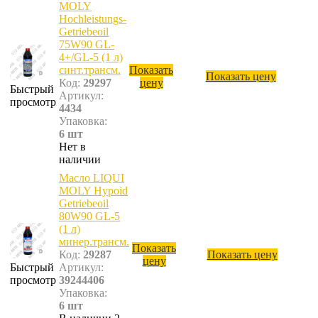
MOLY
Hochleistungs-
Getriebeoil
75W90 GL-
4+/GL-5 (1 л)
синт.трансм.
Показать
Показать цену
Код:
29297
цену
Быстрый
Артикул:
просмотр
4434
Упаковка:
6 шт
Нет в
наличии
Масло LIQUI
MOLY Hypoid
Getriebeoil
80W90 GL-5
(1 л)
минер.трансм.
Показать
Код:
29287
Показать цену
цену
Быстрый
Артикул:
просмотр
39244406
Упаковка:
6 шт