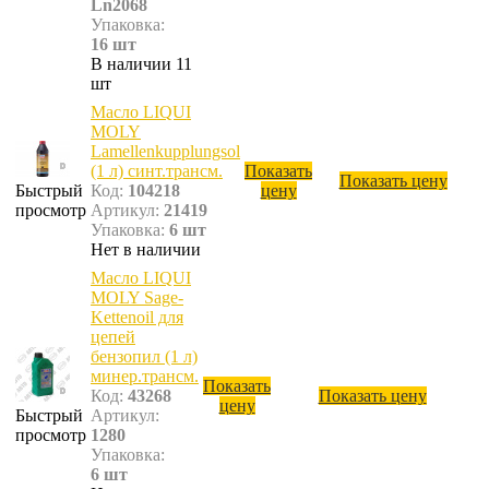
Ln2068
Упаковка:
16 шт
В наличии 11
шт
Масло LIQUI
MOLY
Lamellenkupplungsol
(1 л) синт.трансм.
Показать
Показать цену
Быстрый
Код:
104218
цену
просмотр
Артикул:
21419
Упаковка:
6 шт
Нет в наличии
Масло LIQUI
MOLY Sage-
Kettenoil для
цепей
бензопил (1 л)
минер.трансм.
Показать
Код:
43268
Показать цену
цену
Быстрый
Артикул:
просмотр
1280
Упаковка:
6 шт