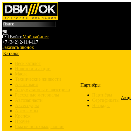
Войти
Мой кабинет
+7 (342) 2-114-117
Заказать звонок
Каталог
Весь каталог
Новинки и акции
Масла
Технические жидкости
Автохимия
Партнёры
Аккумуляторы и электрика
Расходные материалы
Партнёры
Акц
Автозапчасти
Сертификаты
Аксессуары
Награды
Автолампы
Крепёж
Прочее
Смазочно-охлаждающие