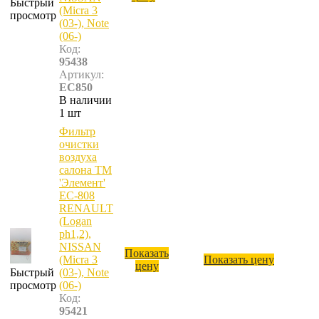
Быстрый
(Micra 3
просмотр
(03-), Note
(06-)
Код:
95438
Артикул:
EC850
В наличии
1 шт
Фильтр
очистки
воздуха
салона ТМ
'Элемент'
ЕС-808
RENAULT
(Logan
ph1,2),
NISSAN
Показать
(Micra 3
Показать цену
цену
Быстрый
(03-), Note
просмотр
(06-)
Код:
95421