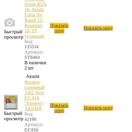
Sedan RUS
10- Skoda
Fabia 10-,
Rapid 12-,
Roomster
Показать
Показать цену
10- ST
цену
Быстрый
угольный
просмотр
Код:
135534
Артикул:
ST8404
В наличии
2 шт
Акция
Фильтр
салонный
3302 Next
ЕС-816
'Элемент'
Показать
Показать цену
АКЦИЯ
цену
Быстрый
Код:
просмотр
42106
Артикул:
EC816