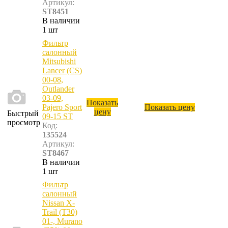
Артикул:
ST8451
В наличии
1 шт
Фильтр
салонный
Mitsubishi
Lancer (CS)
00-08,
Outlander
03-09,
Показать
Pajero Sport
Показать цену
цену
Быстрый
09-15 ST
просмотр
Код:
135524
Артикул:
ST8467
В наличии
1 шт
Фильтр
салонный
Nissan X-
Trail (T30)
01-, Murano