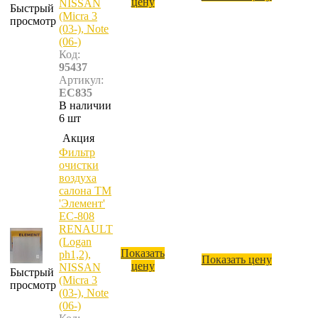
цену
NISSAN
Быстрый
(Micra 3
просмотр
(03-), Note
(06-)
Код:
95437
Артикул:
EC835
В наличии
6 шт
Акция
Фильтр
очистки
воздуха
салона ТМ
'Элемент'
ЕС-808
RENAULT
(Logan
Показать
ph1,2),
Показать цену
цену
NISSAN
Быстрый
(Micra 3
просмотр
(03-), Note
(06-)