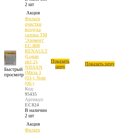
2 шт
Акция
Фильтр
очистки
воздуха
салона ТМ
'Элемент'
ЕС-808
RENAULT
(Logan
Показать
ph1,2),
Показать цену
цену
NISSAN
Быстрый
(Micra 3
просмотр
(03-), Note
(06-)
Код:
95435
Артикул:
EC824
В наличии
2 шт
Акция
Фильтр