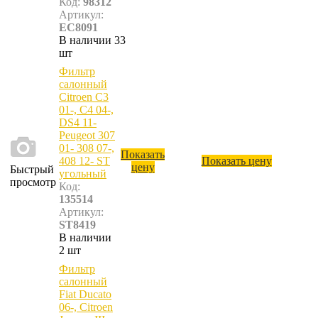
Код:
98312
Артикул:
EC8091
В наличии 33
шт
Фильтр
салонный
Citroen C3
01-, C4 04-,
DS4 11-
Peugeot 307
01- 308 07-,
Показать
408 12- ST
Показать цену
цену
Быстрый
угольный
просмотр
Код:
135514
Артикул:
ST8419
В наличии
2 шт
Фильтр
салонный
Fiat Ducato
06-, Citroen