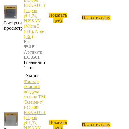
ЕС-808
RENAULT
(Logan
Показать
ph1,2),
Показать цену
цену
NISSAN
Быстрый
(Micra 3
просмотр
(03-), Note
(06-)
Код:
95439
Артикул:
EC8501
В наличии
1 шт
Акция
Фильтр
очистки
воздуха
салона ТМ
'Элемент'
ЕС-808
RENAULT
(Logan
Показать
ph1,2),
Показать цену
цену
NISSAN