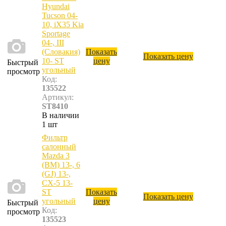
Hyundai
Tucson 04-
10, iX35 Kia
Sportage
04-, III
(Словакия)
Показать
Показать цену
10- ST
цену
Быстрый
угольный
просмотр
Код:
135522
Артикул:
ST8410
В наличии
1 шт
Фильтр
салонный
Mazda 3
(BM) 13-, 6
(GJ) 13-,
CX-5 13-
ST
Показать
Показать цену
угольный
цену
Быстрый
Код:
просмотр
135523