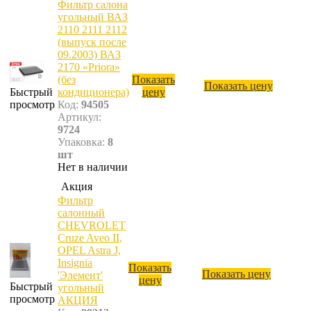
Фильтр салона
угольный ВАЗ
2110 2111 2112
(выпуск после
09.2003) ВАЗ
2170 «Priora»
(без
Показать
Показать цену
Быстрый
кондиционера)
цену
просмотр
Код:
94505
Артикул:
9724
Упаковка:
8
шт
Нет в наличии
Акция
Фильтр
салонный
CHEVROLET
Cruze Aveo II,
OPEL Astra J,
Insignia
Показать
Показать цену
'Элемент'
цену
Быстрый
угольный
просмотр
АКЦИЯ