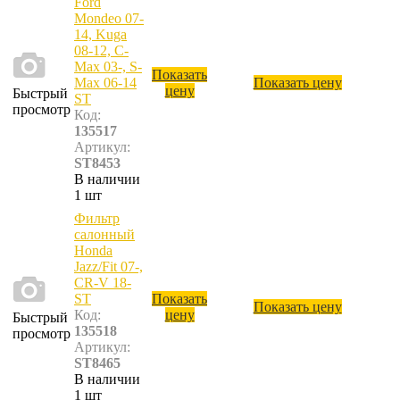
Ford
Mondeo 07-
14, Kuga
08-12, C-
Max 03-, S-
Показать
Max 06-14
Показать цену
цену
Быстрый
ST
просмотр
Код:
135517
Артикул:
ST8453
В наличии
1 шт
Фильтр
салонный
Honda
Jazz/Fit 07-,
CR-V 18-
ST
Показать
Показать цену
Код:
цену
Быстрый
135518
просмотр
Артикул:
ST8465
В наличии
1 шт