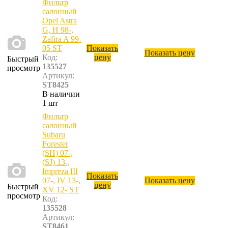
Фильтр
салонный
Opel Astra
G, H 98-,
Zafira A 99-
05 ST
Показать
Показать цену
Код:
цену
Быстрый
135527
просмотр
Артикул:
ST8425
В наличии
1 шт
Фильтр
салонный
Subaru
Forester
(SH) 07-,
(SJ) 13-,
Impreza III
Показать
07-, IV 13-,
Показать цену
цену
Быстрый
XV 12- ST
просмотр
Код:
135528
Артикул:
ST8461