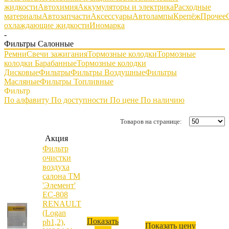
жидкости
Автохимия
Аккумуляторы и электрика
Расходные
материалы
Автозапчасти
Аксессуары
Автолампы
Крепёж
Прочее
охлаждающие жидкости
Иномарка
-
Фильтры Салонные
Ремни
Свечи зажигания
Тормозные колодки
Тормозные
колодки Барабанные
Тормозные колодки
Дисковые
Фильтры
Фильтры Воздушные
Фильтры
Масляные
Фильтры Топливные
Фильтр
По алфавиту
По доступности
По цене
По наличию
Товаров на странице:
Акция
Фильтр
очистки
воздуха
салона ТМ
'Элемент'
ЕС-808
RENAULT
(Logan
Показать
ph1,2),
Показать цену