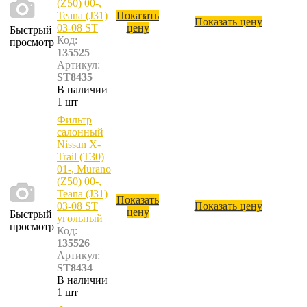
(Z50) 00-,
Teana (J31)
Показать
Показать цену
03-08 ST
цену
Быстрый
Код:
просмотр
135525
Артикул:
ST8435
В наличии
1 шт
Фильтр
салонный
Nissan X-
Trail (T30)
01-, Murano
(Z50) 00-,
Teana (J31)
Показать
03-08 ST
Показать цену
цену
Быстрый
угольный
просмотр
Код:
135526
Артикул:
ST8434
В наличии
1 шт