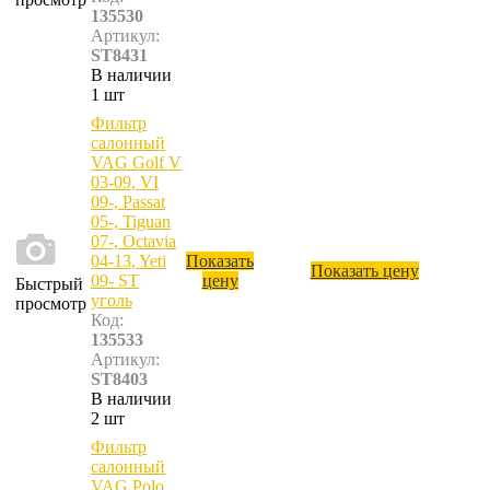
135530
Артикул:
ST8431
В наличии
1 шт
Фильтр
салонный
VAG Golf V
03-09, VI
09-, Passat
05-, Tiguan
07-, Octavia
04-13, Yeti
Показать
Показать цену
09- ST
цену
Быстрый
уголь
просмотр
Код:
135533
Артикул:
ST8403
В наличии
2 шт
Фильтр
салонный
VAG Polo