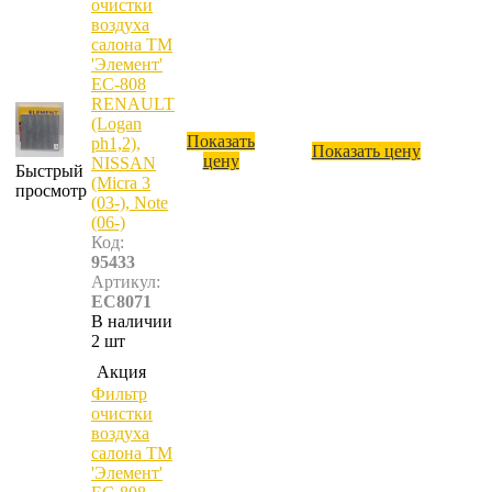
очистки
воздуха
салона ТМ
'Элемент'
ЕС-808
RENAULT
(Logan
Показать
ph1,2),
Показать цену
цену
NISSAN
Быстрый
(Micra 3
просмотр
(03-), Note
(06-)
Код:
95433
Артикул:
EC8071
В наличии
2 шт
Акция
Фильтр
очистки
воздуха
салона ТМ
'Элемент'