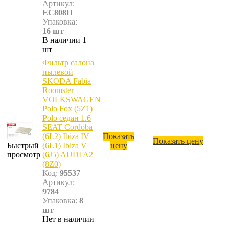
Артикул:
EC808П
Упаковка:
16 шт
В наличии 1
шт
Фильтр салона
пылевой
SKODA Fabia
Roomster
VOLKSWAGEN
Polo Fox (5Z1)
Polo cедан 1.6
SEAT Cordoba
(6L2) Ibiza IV
Показать
Показать цену
Быстрый
(6L1) Ibiza V
цену
просмотр
(6J5) AUDI A2
(8Z0)
Код:
95537
Артикул:
9784
Упаковка:
8
шт
Нет в наличии