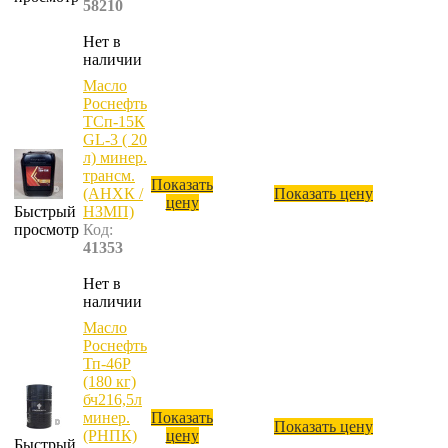
58210
Нет в
наличии
Масло
Роснефть
ТСп-15К
GL-3 ( 20
л) минер.
трансм.
Показать
(АНХК /
Показать цену
цену
Быстрый
НЗМП)
просмотр
Код:
41353
Нет в
наличии
Масло
Роснефть
Тп-46Р
(180 кг)
бч216,5л
минер.
Показать
Показать цену
(РНПК)
цену
Быстрый