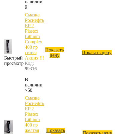
наличии
9
Смазка
Роснефть
EP 2
Plastex
Lithium
Complex
400 гр
Показать
синяя
Показать цену
цену
Быстрый
Акция !!!
просмотр
Код:
99316
В
наличии
>50
Смазка
Роснефть
EP 2
Plastex
Lithium
400 гр
желтая
Показать
Показать цену