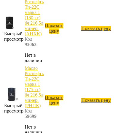
Роснефть
Тп-22С
марка 1
(180 кг)
бч 216,5л
Показать
минер.
Показать цену
цену
Быстрый
(АНХК)
просмотр
Код:
93063
Нет в
наличии
Масло
Роснефть
Тп-22С
марка 1
(175 кг)
бч 216,5л
Показать
минер.
Показать цену
цену
Быстрый
(РНПК)
просмотр
Код:
59699
Нет в
наличии