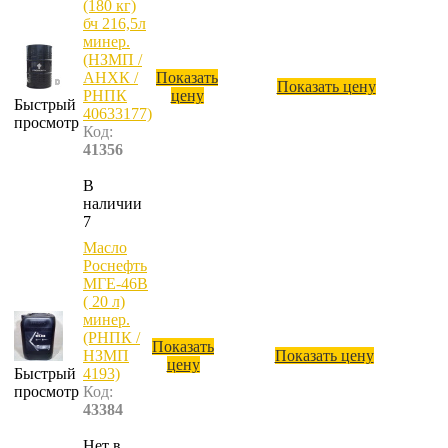
(180 кг)
бч 216,5л
минер.
(НЗМП /
АНХК /
Показать
Показать цену
РНПК
цену
Быстрый
40633177)
просмотр
Код:
41356
В
наличии
7
Масло
Роснефть
МГЕ-46В
( 20 л)
минер.
(РНПК /
Показать
НЗМП
Показать цену
цену
Быстрый
4193)
просмотр
Код:
43384
Нет в