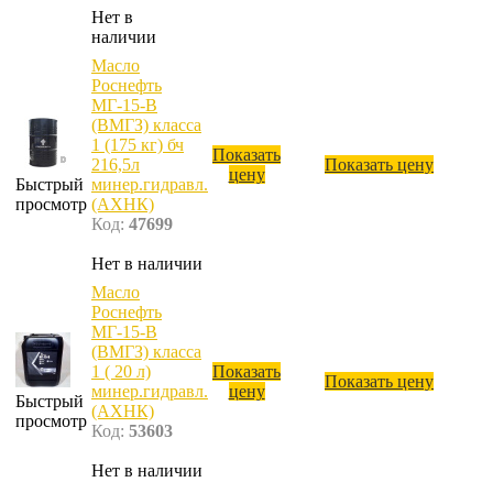
Нет в
наличии
Масло
Роснефть
МГ-15-В
(ВМГЗ) класса
1 (175 кг) бч
Показать
216,5л
Показать цену
цену
Быстрый
минер.гидравл.
просмотр
(АХНК)
Код:
47699
Нет в наличии
Масло
Роснефть
МГ-15-В
(ВМГЗ) класса
1 ( 20 л)
Показать
Показать цену
минер.гидравл.
цену
Быстрый
(АХНК)
просмотр
Код:
53603
Нет в наличии