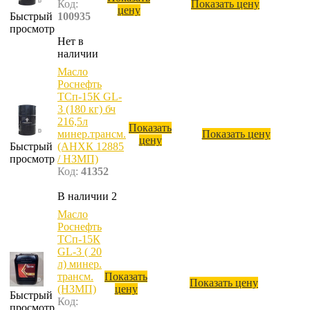
Код:
Показать цену
цену
Быстрый
100935
просмотр
Нет в
наличии
Масло
Роснефть
ТСп-15К GL-
3 (180 кг) бч
216,5л
Показать
минер.трансм.
Показать цену
цену
Быстрый
(АНХК 12885
просмотр
/ НЗМП)
Код:
41352
В наличии 2
Масло
Роснефть
ТСп-15К
GL-3 ( 20
л) минер.
трансм.
Показать
Показать цену
(НЗМП)
цену
Быстрый
Код:
просмотр