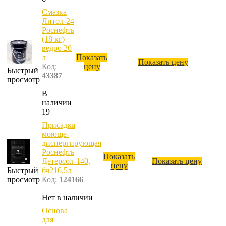
Смазка
Литол-24
Роснефть
(18 кг)
ведро 20
л
Показать
Показать цену
Код:
цену
Быстрый
43387
просмотр
В
наличии
19
Присадка
моюще-
диспергирующая
Роснефть
Показать
Детерсол-140,
Показать цену
цену
Быстрый
бч216,5л
просмотр
Код:
124166
Нет в наличии
Основа
для