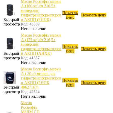
Масло Роснефть марки
А (180 кг) бч 216,5л
минер.для
Показать
гидротрансформаторов
Показать цену
цену
Быстрый
и АКПП (РНПК)
просмотр
Код:
43389
Нет в наличии
Масло Роснефть марки
А (175 кг) бч 216,5л
минер.для
Показать
гидротрансформаторов
Показать цену
цену
Быстрый
и АКПП (АНХК)
просмотр
Код:
41357
Нет в наличии
Масло Роснефть марки
А ( 20 л) минер. для
гидротрансформаторов
Показать
и АКПП (РНПК
Показать цену
цену
Быстрый
40627167)
просмотр
Код:
42824
Нет в наличии
Масло
Роснефть
М8ДМ CD