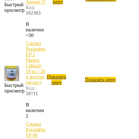
Акция !!!
цену
Быстрый
Код:
просмотр
102383
В
наличии
>50
Смазка
Роснефть
EP 2
Plastex
Lithium
18 кг / 20
л желтая
Показать
Показать цену
(ведро)
цену
Быстрый
Код:
просмотр
50711
В
наличии
2
Смазка
Роснефть
EP 00