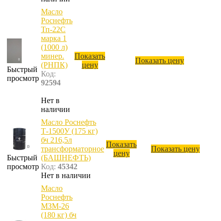
Масло
Роснефть
Тп-22С
марка 1
(1000 л)
минер.
Показать
Показать цену
(РНПК)
цену
Быстрый
Код:
просмотр
92594
Нет в
наличии
Масло Роснефть
Т-1500У (175 кг)
бч 216,5л
Показать
трансформаторное
Показать цену
цену
Быстрый
(БАШНЕФТЬ)
просмотр
Код:
45342
Нет в наличии
Масло
Роснефть
МЗМ-26
(180 кг) бч