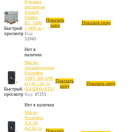
буровых
растворов
Rosneft
Drilltec
Показать
B2, 1000
Показать цену
цену
Быстрый
л (800 кг)
просмотр
Код:
52945
Нет в
наличии
Масло-
теплоноситель
Роснефть
АМТ-300 (200
Показать
кг) бч 216,5л
Показать цену
цену
Быстрый
(БАШНЕФТЬ)
просмотр
Код:
47255
Нет в наличии
Масло
Роснефть
ХА-30
бч216,5л
Показать