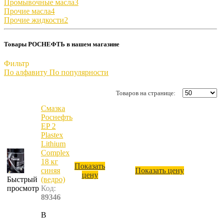
Промывочные масла
3
Прочие масла
4
Прочие жидкости
2
Товары РОСНЕФТЬ в нашем магазине
Фильтр
По алфавиту
По популярности
Товаров на странице:
Смазка
Роснефть
EP 2
Plastex
Lithium
Complex
18 кг
Показать
синяя
Показать цену
цену
Быстрый
(ведро)
просмотр
Код:
89346
В