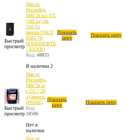
Масло
Роснефть
М8Г2к в/с CC
(182 кг) бч
216,5л
минер.ГОСТ
Показать
Показать цену
8581-78
цену
Быстрый
(БАШНЕФТЬ
просмотр
/ АНХК)
Код:
48855
В наличии 2
Масло
Роснефть
М8Г2к в/
с CC ( 20
л) минер.
Показать
(РНПК)
Показать цену
цену
Быстрый
Код:
просмотр
58506
Нет в
наличии
Масло