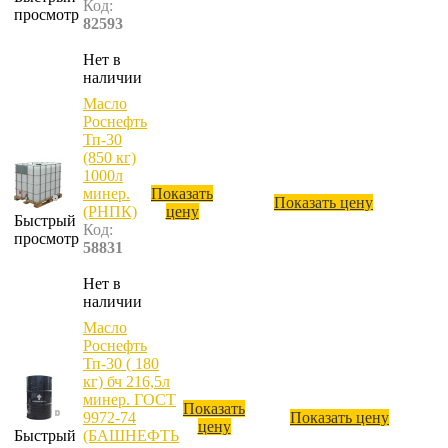
Код:
просмотр
82593
Нет в
наличии
Масло
Роснефть
Тп-30
(850 кг)
1000л
минер.
Показать
Показать цену
(РНПК)
цену
Быстрый
Код:
просмотр
58831
Нет в
наличии
Масло
Роснефть
Тп-30 ( 180
кг) бч 216,5л
минер. ГОСТ
Показать
9972-74
Показать цену
цену
Быстрый
(БАШНЕФТЬ