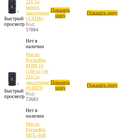
216,5л
минер.
Показать
закалочное
Показать цену
цену
Быстрый
(АХНК)
просмотр
Код:
57884
Нет в
наличии
Масло
Роснефть
МЗМ-16
(180 кг) бч
216,5л
закалочное
Показать
Показать цену
(НЗМП)
цену
Быстрый
Код:
просмотр
72683
Нет в
наличии
Масло
Роснефть
МГЕ-46В