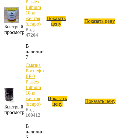
Plastex
Lithium
18 кг
желтая
Показать
Показать цену
(ведро)
цену
Быстрый
Код:
просмотр
47264
В
наличии
7
Смазка
Роснефть
EP 0
Plastex
Lithium
18 кг
желтая
Показать
Показать цену
(ведро)
цену
Быстрый
Код:
просмотр
100412
В
наличии
6