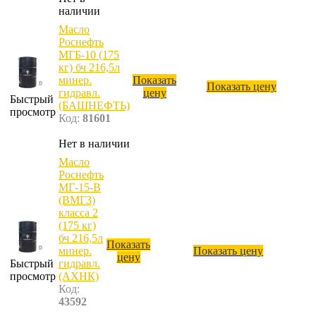
наличии
Масло
Роснефть
МГБ-10 (175
кг) бч 216,5л
минер.
Показать
Показать цену
гидравл.
цену
Быстрый
(БАШНЕФТЬ)
просмотр
Код:
81601
Нет в наличии
Масло
Роснефть
МГ-15-В
(ВМГЗ)
класса 2
(175 кг)
бч 216,5л
Показать
минер.
Показать цену
цену
Быстрый
гидравл.
просмотр
(АХНК)
Код:
43592