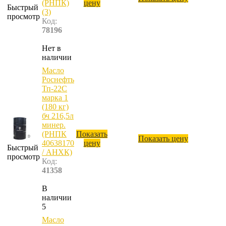
(РНПК)
цену
Быстрый
(3)
просмотр
Код:
78196
Нет в
наличии
Масло
Роснефть
Тп-22С
марка 1
(180 кг)
бч 216,5л
минер.
(РНПК
Показать
Показать цену
40638170
цену
Быстрый
/ АНХК)
просмотр
Код:
41358
В
наличии
5
Масло