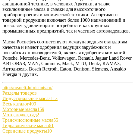
авиационной технике, в условиях Арктики, а также
эксклюзивные масла и смазки для высокоточного
приборостроения и космической техники. Ассортимент
товарной продукции включает более 1000 наименований и
позволяет удовлетворить потребности как крупных
промышленных предприятий, так и частных автовладельцев.
Масла Роснефть соответствуют международным стандартам
качества и имеют одобрения ведущих зарубежных и
российских производителей, включая одобрения компаний:
Porsсhe, Mercedes-Benz, Volkswagen, Renault, Jaguar Land Rover,
АВТОВАЗ, MAN, Cummins, Mack, MTU, Deutz, КАМАЗ,
Автодизель, Bosch Rexroth, Eaton, Denison, Siemens, Ansaldo
Energia и других.
http://rosneft-lubricants.ru/
Разделы товаров
Индустриальные масла
113
Весь каталог
409
Моторные масла
159
Мото, лодка, сад
2
Трансмиссионные масла
55
Гидравлические масла
61
Сервисные продукты
10