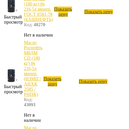
(180 кг) бч
216,5л минер.
Показать
Показать цену
ГОСТ 8581-78
цену
Быстрый
(БАШНЕФТЬ)
просмотр
Код:
48270
Нет в наличии
Масло
Роснефть
М8ДМ
CD (180
кг) бч
216,5л
минер.
(НЗМП /
Показать
Показать цену
АНХК
цену
Быстрый
2585 /
просмотр
РНПК)
Код:
43093
Нет в
наличии
Масло