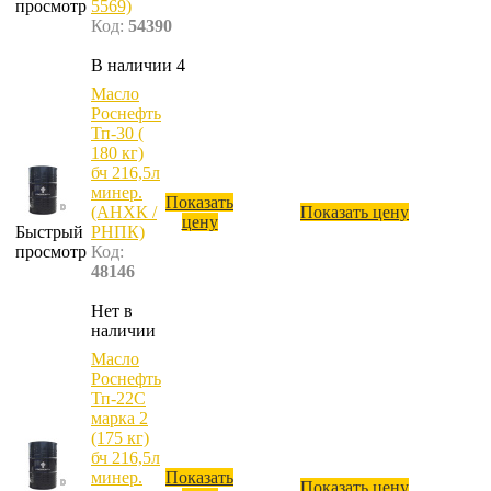
просмотр
5569)
Код:
54390
В наличии 4
Масло
Роснефть
Тп-30 (
180 кг)
бч 216,5л
минер.
Показать
(АНХК /
Показать цену
цену
Быстрый
РНПК)
просмотр
Код:
48146
Нет в
наличии
Масло
Роснефть
Тп-22С
марка 2
(175 кг)
бч 216,5л
минер.
Показать
Показать цену