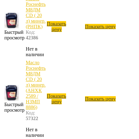
Роснефть
М8ДМ
CD ( 20
л) минер.
Показать
(РНПК)
Показать цену
цену
Быстрый
Код:
просмотр
42386
Нет в
наличии
Масло
Роснефть
М8ДМ
CD ( 20
л) минер.
(АНХК
2589 /
Показать
Показать цену
НЗМП
цену
Быстрый
8886)
просмотр
Код:
57322
Нет в
наличии