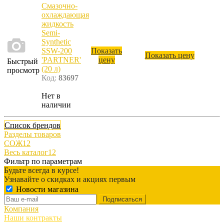
Смазочно-
охлаждающая
жидкость
Semi-
Synthetic
SSW-200
Показать
Показать цену
'PARTNER'
цену
Быстрый
(20 л)
просмотр
Код:
83697
Нет в
наличии
Список брендов
Разделы товаров
СОЖ
12
Весь каталог
12
Фильтр по параметрам
Будьте всегда в курсе!
Узнавайте о скидках и акциях первым
Новости магазина
Компания
Наши контракты