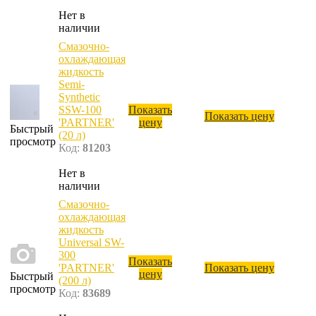
Нет в
наличии
Смазочно-
охлаждающая
жидкость
Semi-
Synthetic
SSW-100
Показать
Показать цену
'PARTNER'
цену
Быстрый
(20 л)
просмотр
Код:
81203
Нет в
наличии
Смазочно-
охлаждающая
жидкость
Universal SW-
300
Показать
'PARTNER'
Показать цену
цену
Быстрый
(200 л)
просмотр
Код:
83689