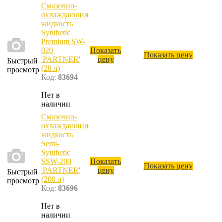
Смазочно-
охлаждающая
жидкость
Synthetic
Premium SW-
020
Показать
Показать цену
'PARTNER'
цену
Быстрый
(20 л)
просмотр
Код:
83694
Нет в
наличии
Смазочно-
охлаждающая
жидкость
Semi-
Synthetic
SSW-200
Показать
Показать цену
'PARTNER'
цену
Быстрый
(200 л)
просмотр
Код:
83696
Нет в
наличии