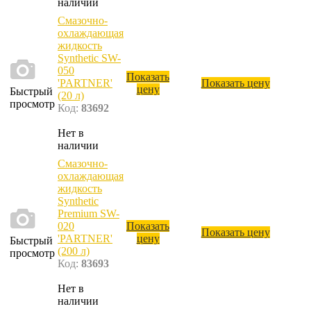
наличии
Смазочно-
охлаждающая
жидкость
Synthetic SW-
050
Показать
'PARTNER'
Показать цену
цену
Быстрый
(20 л)
просмотр
Код:
83692
Нет в
наличии
Смазочно-
охлаждающая
жидкость
Synthetic
Premium SW-
020
Показать
Показать цену
'PARTNER'
цену
Быстрый
(200 л)
просмотр
Код:
83693
Нет в
наличии