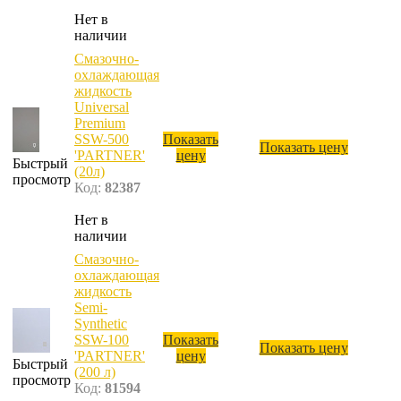
Нет в
наличии
Смазочно-
охлаждающая
жидкость
Universal
Premium
SSW-500
Показать
Показать цену
'PARTNER'
цену
Быстрый
(20л)
просмотр
Код:
82387
Нет в
наличии
Смазочно-
охлаждающая
жидкость
Semi-
Synthetic
SSW-100
Показать
Показать цену
'PARTNER'
цену
Быстрый
(200 л)
просмотр
Код:
81594