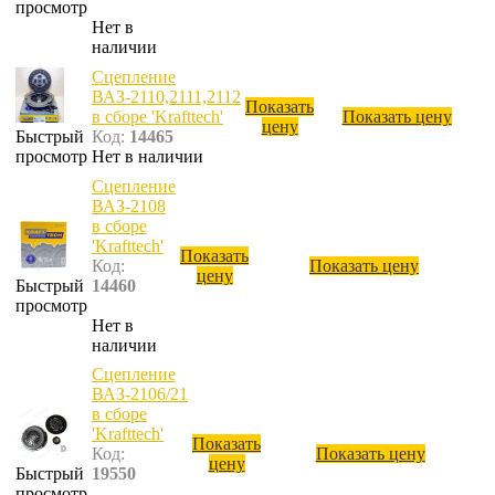
просмотр
Нет в
наличии
Сцепление
ВАЗ-2110,2111,2112
Показать
в сборе 'Krafttech'
Показать цену
цену
Быстрый
Код:
14465
просмотр
Нет в наличии
Сцепление
ВАЗ-2108
в сборе
'Krafttech'
Показать
Код:
Показать цену
цену
Быстрый
14460
просмотр
Нет в
наличии
Сцепление
ВАЗ-2106/21
в сборе
'Krafttech'
Показать
Код:
Показать цену
цену
Быстрый
19550
просмотр