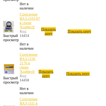
Нет в
наличии
Сцепление
ВАЗ-2101/07
в сборе
'Krafttech'
Показать
Код:
Показать цену
цену
Быстрый
14454
просмотр
Нет в
наличии
Сцепление
ВАЗ-1118,
2170 в
сборе
'Krafttech'
Показать
Показать цену
Код:
цену
Быстрый
14450
просмотр
Нет в
наличии
Сцепление
ВАЗ-1111 в