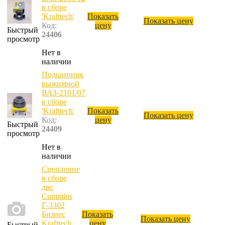
в сборе
'Krafttech'
Показать
Показать цену
Код:
цену
Быстрый
24406
просмотр
Нет в
наличии
Подшипник
выжимной
ВАЗ-2101/07
в сборе
'Krafttech'
Показать
Показать цену
Код:
цену
Быстрый
24409
просмотр
Нет в
наличии
Сцепление
в сборе
двс
Cummins
Г-3302
Бизнес
Показать
Показать цену
Krafttech
цену
Быстрый