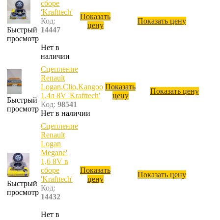
сборе
'Krafttech'
Показать
Код:
Показать цену
цену
Быстрый
14447
просмотр
Нет в
наличии
Сцепление
Renault
Logan,Clio,Kangoo
Показать
Показать цену
1,4л 8V 'Krafttech'
цену
Быстрый
Код:
98541
просмотр
Нет в наличии
Сцепление
Renault
Logan
Megane'
1,6 8V в
сборе
Показать
Показать цену
'Krafttech'
цену
Быстрый
Код:
просмотр
14432
Нет в