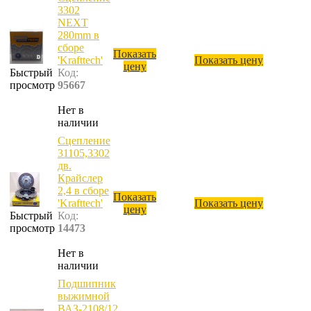
3302
NEXT
280mm в
сборе
Показать
'Krafttech'
Показать цену
цену
Быстрый
Код:
просмотр
95667
Нет в
наличии
Сцепление
31105,3302
дв.
Крайслер
2,4 в сборе
Показать
'Krafttech'
Показать цену
цену
Быстрый
Код:
просмотр
14473
Нет в
наличии
Подшипник
выжимной
ВАЗ-2108/12