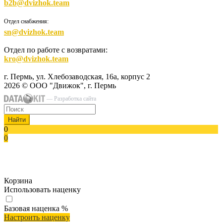
b2b@dvizhok.team
Отдел снабжения:
sn@dvizhok.team
Отдел по работе с возвратами:
kro@dvizhok.team
г. Пермь, ул. Хлебозаводская, 16а, корпус 2
2026 © ООО "Движок", г. Пермь
— Разработка сайта
Найти
0
0
Корзина
Использовать наценку
Базовая наценка
%
Настроить наценку