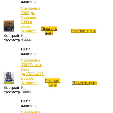
наличии
Сцепление
3302 дв.
Cummins
2.8D в
сборе
Показать
'Krafttech'
Показать цену
цену
Быстрый
Код:
просмотр
95666
Нет в
наличии
Сцепление
3302 Бизнес,
Next
дв.УМЗ-4216
в сборе
Показать
'Krafttech'
Показать цену
цену
Быстрый
Код:
просмотр
18085
Нет в
наличии
Сцепление