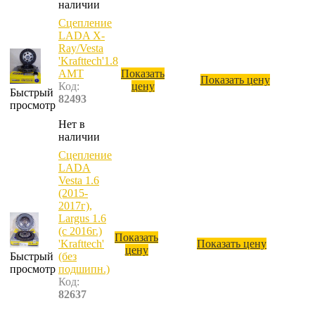
наличии
Сцепление
LADA Х-
Ray/Vesta
'Krafttech'1.8
AMT
Показать
Показать цену
Код:
цену
Быстрый
82493
просмотр
Нет в
наличии
Сцепление
LADA
Vesta 1.6
(2015-
2017г),
Largus 1.6
(c 2016г.)
Показать
'Krafttech'
Показать цену
цену
Быстрый
(без
просмотр
подшипн.)
Код:
82637