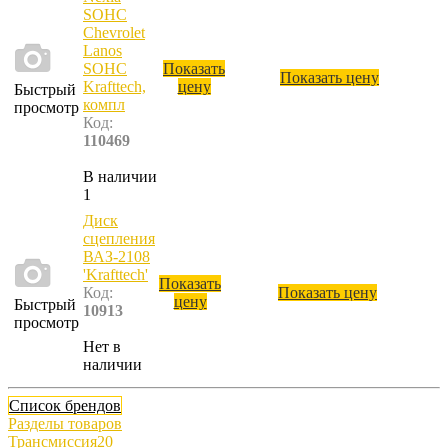
SOHC
Chevrolet
Lanos
SOHC
Показать
Показать цену
Krafttech,
цену
Быстрый
компл
просмотр
Код:
110469
В наличии
1
Диск
сцепления
ВАЗ-2108
'Krafttech'
Показать
Код:
Показать цену
цену
Быстрый
10913
просмотр
Нет в
наличии
Список брендов
Разделы товаров
Трансмиссия
20