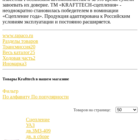
завоевать их доверие. ТМ «KRAFTTECH-сцепления» -
неоднократно становилась победителем в номинации
«Сцепление года». Продукция адаптирована к Российским
условиям эксплуатации и постоянно расширяется.
www.rapaco.ru
Разделы товаров
Трансмиссия
20
Весь каталог
25
Ходовая часть
2
Иномарка
3
Товары Krafttech в нашем магазине
Фильтр
По алфавиту
По популярности
Товаров на странице:
Сцепление
УАЗ
дв.ЗМЗ-409
дв. в сборе