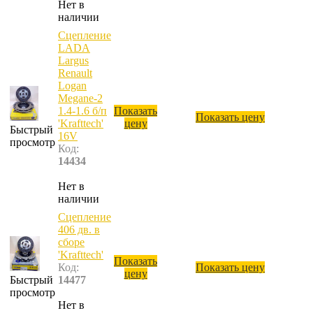
Нет в
наличии
Сцепление
LADA
Largus
Renault
Logan
Megane-2
1.4-1.6 б/п
Показать
Показать цену
'Krafttech'
цену
Быстрый
16V
просмотр
Код:
14434
Нет в
наличии
Сцепление
406 дв. в
сборе
'Krafttech'
Показать
Код:
Показать цену
цену
Быстрый
14477
просмотр
Нет в