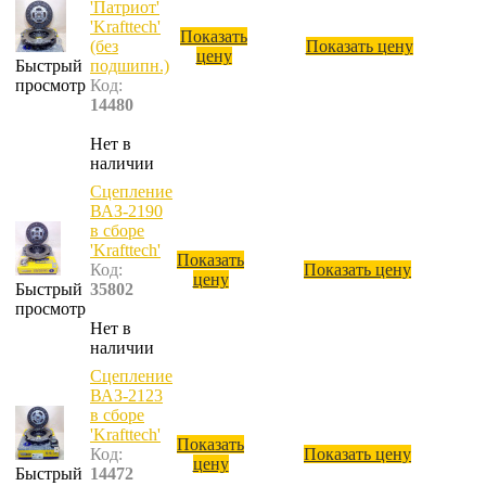
'Патриот'
'Krafttech'
Показать
(без
Показать цену
цену
Быстрый
подшипн.)
просмотр
Код:
14480
Нет в
наличии
Сцепление
ВАЗ-2190
в сборе
'Krafttech'
Показать
Код:
Показать цену
цену
Быстрый
35802
просмотр
Нет в
наличии
Сцепление
ВАЗ-2123
в сборе
'Krafttech'
Показать
Код:
Показать цену
цену
Быстрый
14472