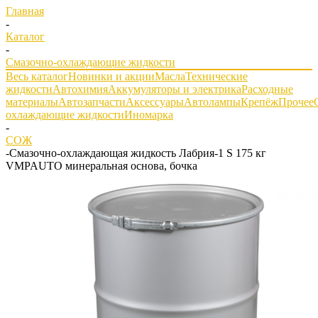
Главная
-
Каталог
-
Смазочно-охлаждающие жидкости
Весь каталог
Новинки и акции
Масла
Технические
жидкости
Автохимия
Аккумуляторы и электрика
Расходные
материалы
Автозапчасти
Аксессуары
Автолампы
Крепёж
Прочее
охлаждающие жидкости
Иномарка
-
СОЖ
-
Смазочно-охлаждающая жидкость Лабрия-1 S 175 кг
VMPAUTO минеральная основа, бочка