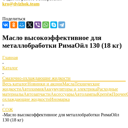
kro@dvizhok.team
Поделиться
Масло высокоэффективное для
металлобработки РимаОйл 130 (18 кг)
Главная
-
Каталог
-
Смазочно-охлаждающие жидкости
Весь каталог
Новинки и акции
Масла
Технические
жидкости
Автохимия
Аккумуляторы и электрика
Расходные
материалы
Автозапчасти
Аксессуары
Автолампы
Крепёж
Прочее
охлаждающие жидкости
Иномарка
-
СОЖ
-
Масло высокоэффективное для металлобработки РимаОйл
130 (18 кг)