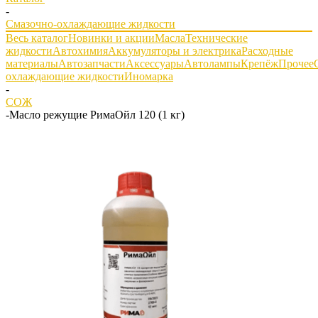
-
Смазочно-охлаждающие жидкости
Весь каталог
Новинки и акции
Масла
Технические
жидкости
Автохимия
Аккумуляторы и электрика
Расходные
материалы
Автозапчасти
Аксессуары
Автолампы
Крепёж
Прочее
охлаждающие жидкости
Иномарка
-
СОЖ
-
Масло режущие РимаОйл 120 (1 кг)