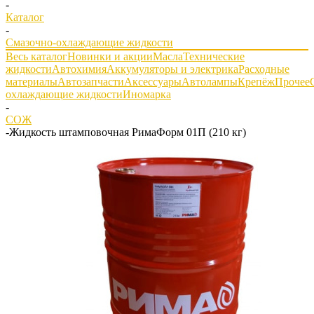
-
Каталог
-
Смазочно-охлаждающие жидкости
Весь каталог
Новинки и акции
Масла
Технические
жидкости
Автохимия
Аккумуляторы и электрика
Расходные
материалы
Автозапчасти
Аксессуары
Автолампы
Крепёж
Прочее
охлаждающие жидкости
Иномарка
-
СОЖ
-
Жидкость штамповочная РимаФорм 01П (210 кг)