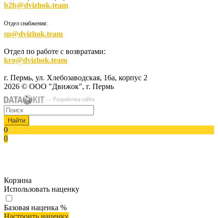
b2b@dvizhok.team
Отдел снабжения:
sn@dvizhok.team
Отдел по работе с возвратами:
kro@dvizhok.team
г. Пермь, ул. Хлебозаводская, 16а, корпус 2
2026 © ООО "Движок", г. Пермь
— Разработка сайта
Найти
0
0
Корзина
Использовать наценку
Базовая наценка
%
Настроить наценку