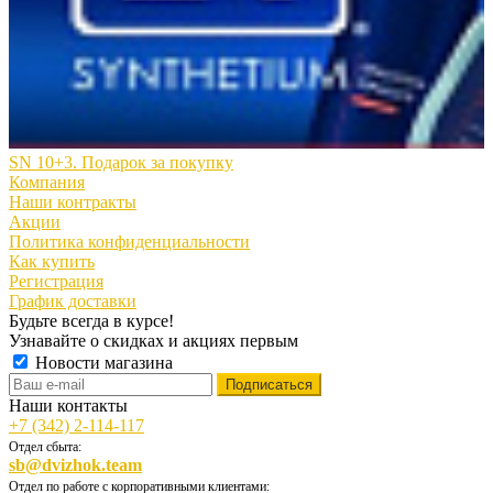
SN 10+3. Подарок за покупку
Компания
Наши контракты
Акции
Политика конфиденциальности
Как купить
Регистрация
График доставки
Будьте всегда в курсе!
Узнавайте о скидках и акциях первым
Новости магазина
Наши контакты
+7 (342) 2-114-117
Отдел сбыта:
sb@dvizhok.team
Отдел по работе с корпоративными клиентами: