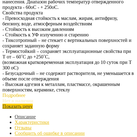
нанесения. Диапазон рабочих температур отвержденного
продукта - 60оС - + 250оС.
Свойства продукта
- Превосходная стойкость к маслам, жирам, антифризу,
бензину, воде, атмосферным воздействиям
- Стойкость к высоким давлениям
- Стойкость к УФ излучению и старению
- Тиксотропный – не стекает с вертикальных поверхностей и
сохраняет заданную форму
- Термостойкий – сохраняет эксплуатационные свойства при
Т от – 60˚С до +250˚С,
(возможная кратковременная эксплуатация до 10 суток при Т
300 оС)
- Безусадочный – не содержит растворителя, не уменьшается в
объеме после отверждения
- Высокая адгезия к металлам, пластмассе, окрашенным
поверхностям, керамике, стеклу
Подробнее
Нет в наличии
Показать цену
Описание
Характеристики
Отзывы
Сообщить об ошибке в описании