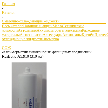
Главная
-
Каталог
-
Смазочно-охлаждающие жидкости
Весь каталог
Новинки и акции
Масла
Технические
жидкости
Автохимия
Аккумуляторы и электрика
Расходные
материалы
Автозапчасти
Аксессуары
Автолампы
Крепёж
Прочее
охлаждающие жидкости
Иномарка
-
СОЖ
-
Клей-герметик силиконовый фланцевых соединений
RusBond А5.910 (310 мл)