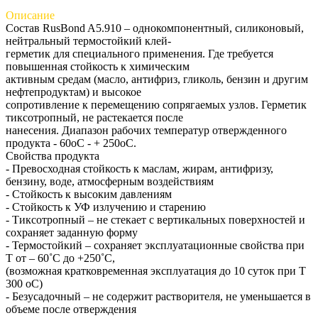
Описание
Состав RusBond A5.910 – однокомпонентный, силиконовый,
нейтральный термостойкий клей-
герметик для специального применения. Где требуется
повышенная стойкость к химическим
активным средам (масло, антифриз, гликоль, бензин и другим
нефтепродуктам) и высокое
сопротивление к перемещению сопрягаемых узлов. Герметик
тиксотропный, не растекается после
нанесения. Диапазон рабочих температур отвержденного
продукта - 60оС - + 250оС.
Свойства продукта
- Превосходная стойкость к маслам, жирам, антифризу,
бензину, воде, атмосферным воздействиям
- Стойкость к высоким давлениям
- Стойкость к УФ излучению и старению
- Тиксотропный – не стекает с вертикальных поверхностей и
сохраняет заданную форму
- Термостойкий – сохраняет эксплуатационные свойства при
Т от – 60˚С до +250˚С,
(возможная кратковременная эксплуатация до 10 суток при Т
300 оС)
- Безусадочный – не содержит растворителя, не уменьшается в
объеме после отверждения