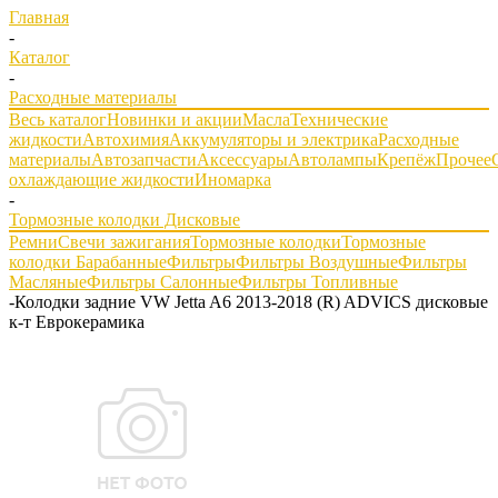
Главная
-
Каталог
-
Расходные материалы
Весь каталог
Новинки и акции
Масла
Технические
жидкости
Автохимия
Аккумуляторы и электрика
Расходные
материалы
Автозапчасти
Аксессуары
Автолампы
Крепёж
Прочее
охлаждающие жидкости
Иномарка
-
Тормозные колодки Дисковые
Ремни
Свечи зажигания
Тормозные колодки
Тормозные
колодки Барабанные
Фильтры
Фильтры Воздушные
Фильтры
Масляные
Фильтры Салонные
Фильтры Топливные
-
Колодки задние VW Jetta A6 2013-2018 (R) ADVICS дисковые
к-т Еврокерамика