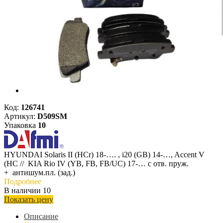
Код:
126741
Артикул:
D509SM
Упаковка
10
HYUNDAI Solaris II (HCr) 18-…. , i20 (GB) 14-…, Accent V
(HC // KIA Rio IV (YB, FB, FB/UC) 17-… с отв. пруж.
+ антишум.пл. (зад.)
Подробнее
В наличии 10
Показать цену
Описание