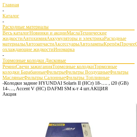
Главная
-
Каталог
-
Расходные материалы
Весь каталог
Новинки и акции
Масла
Технические
жидкости
Автохимия
Аккумуляторы и электрика
Расходные
материалы
Автозапчасти
Аксессуары
Автолампы
Крепёж
Прочее
охлаждающие жидкости
Иномарка
-
Тормозные колодки Дисковые
Ремни
Свечи зажигания
Тормозные колодки
Тормозные
колодки Барабанные
Фильтры
Фильтры Воздушные
Фильтры
Масляные
Фильтры Салонные
Фильтры Топливные
-
Колодки задние HYUNDAI Solaris II (HCr) 18-…. , i20 (GB)
14-…, Accent V (HC) DAFMI SM к-т 4 шт.АКЦИЯ
Акция