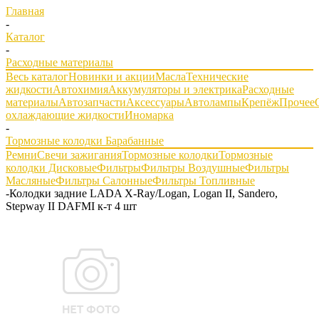
Главная
-
Каталог
-
Расходные материалы
Весь каталог
Новинки и акции
Масла
Технические
жидкости
Автохимия
Аккумуляторы и электрика
Расходные
материалы
Автозапчасти
Аксессуары
Автолампы
Крепёж
Прочее
охлаждающие жидкости
Иномарка
-
Тормозные колодки Барабанные
Ремни
Свечи зажигания
Тормозные колодки
Тормозные
колодки Дисковые
Фильтры
Фильтры Воздушные
Фильтры
Масляные
Фильтры Салонные
Фильтры Топливные
-
Колодки задние LADA X-Ray/Logan, Logan II, Sandero,
Stepway II DAFMI к-т 4 шт