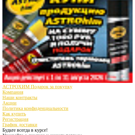
АСТРОХИМ Подарок за покупку
Компания
Наши контракты
Акции
Политика конфиденциальности
Как купить
Регистрация
График доставки
Будьте всегда в курсе!