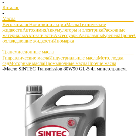
-
Каталог
-
Масла
Весь каталог
Новинки и акции
Масла
Технические
жидкости
Автохимия
Аккумуляторы и электрика
Расходные
материалы
Автозапчасти
Аксессуары
Автолампы
Крепёж
Прочее
охлаждающие жидкости
Иномарка
-
Трансмиссионные масла
Гидравлические масла
Индустриальные масла
Мото, лодка,
сад
Моторные масла
Промывочные масла
Прочие масла
-
Масло SINTEC Transmission 80W90 GL-5 4л минер.трансм.