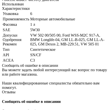
Использован
Характеристики
Упаковка
6
Применяемость
Моторные автомобильные
Фасовка
1 л
SAE
5W30
Допуски
VW 502 00/505 00, Ford WSS-M2C 917-A,
Одобрения
BMW Longlife-04, GM LL-B-025, GM LL-A-
Рекомен
025, GM Dexos 2, MB-229.51, VW 505 01
Тип
Синтетическое
API
SN/CF
ACEA
C3
Сообщить об ошибке в описании
Вы можете задать любой интересующий вас вопрос по товару
или работе магазина.
Наши квалифицированные специалисты обязательно вам
помогут.
Отзывы
Сообщить об ошибке в описании