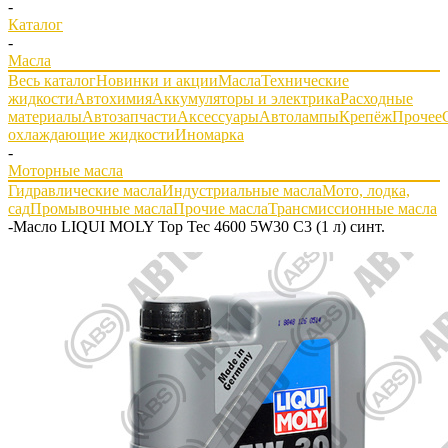
-
Каталог
-
Масла
Весь каталог
Новинки и акции
Масла
Технические
жидкости
Автохимия
Аккумуляторы и электрика
Расходные
материалы
Автозапчасти
Аксессуары
Автолампы
Крепёж
Прочее
охлаждающие жидкости
Иномарка
-
Моторные масла
Гидравлические масла
Индустриальные масла
Мото, лодка,
сад
Промывочные масла
Прочие масла
Трансмиссионные масла
-
Масло LIQUI MOLY Top Tec 4600 5W30 C3 (1 л) синт.