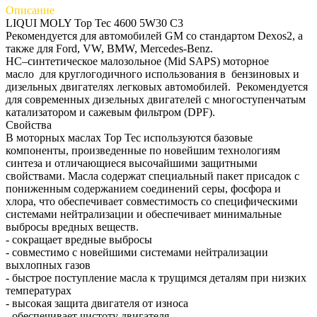
Описание
LIQUI MOLY Top Tec 4600 5W30 C3
Рекомендуется для автомобилей GM со стандартом Dexos2, а
также для Ford, VW, BMW, Mercedes-Benz.
HC–синтетическое малозольное (Mid SAPS) моторное
масло для круглогодичного использования в бензиновых и
дизельных двигателях легковых автомобилей. Рекомендуется
для современных дизельных двигателей с многоступенчатым
катализатором и сажевым фильтром (DPF).
Свойства
В моторных маслах Top Tec используются базовые
компоненты, произведенные по новейшим технологиям
синтеза и отличающиеся высочайшими защитными
свойствами. Масла содержат специальный пакет присадок с
пониженным содержанием соединений серы, фосфора и
хлора, что обеспечивает совместимость со специфическими
системами нейтрализации и обеспечивает минимальные
выбросы вредных веществ.
- сокращает вредные выбросы
- совместимо с новейшими системами нейтрализации
выхлопных газов
- быстрое поступление масла к трущимся деталям при низких
температурах
- высокая защита двигателя от износа
- обеспечивает чистоту двигателя