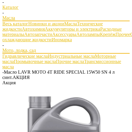
-
Каталог
-
Масла
Весь каталог
Новинки и акции
Масла
Технические
жидкости
Автохимия
Аккумуляторы и электрика
Расходные
материалы
Автозапчасти
Аксессуары
Автолампы
Крепёж
Прочее
охлаждающие жидкости
Иномарка
-
Мото, лодка, сад
Гидравлические масла
Индустриальные масла
Моторные
масла
Промывочные масла
Прочие масла
Трансмиссионные
масла
-
Масло LAVR MOTO 4T RIDE SPECIAL 15W50 SN 4 л
синт.АКЦИЯ
Акция