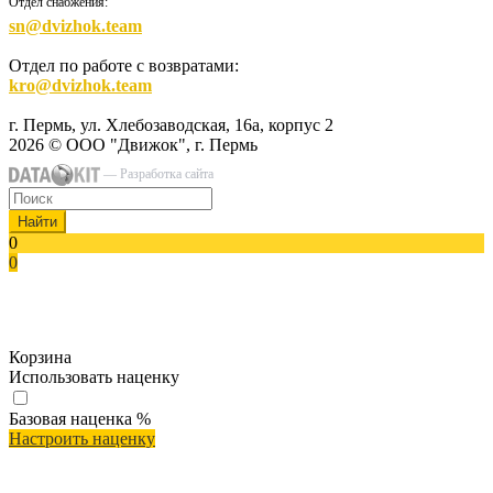
Отдел снабжения:
sn@dvizhok.team
Отдел по работе с возвратами:
kro@dvizhok.team
г. Пермь, ул. Хлебозаводская, 16а, корпус 2
2026 © ООО "Движок", г. Пермь
— Разработка сайта
Найти
0
0
Корзина
Использовать наценку
Базовая наценка
%
Настроить наценку