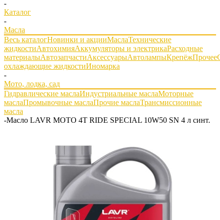
-
Каталог
-
Масла
Весь каталог
Новинки и акции
Масла
Технические
жидкости
Автохимия
Аккумуляторы и электрика
Расходные
материалы
Автозапчасти
Аксессуары
Автолампы
Крепёж
Прочее
охлаждающие жидкости
Иномарка
-
Мото, лодка, сад
Гидравлические масла
Индустриальные масла
Моторные
масла
Промывочные масла
Прочие масла
Трансмиссионные
масла
-
Масло LAVR MOTO 4T RIDE SPECIAL 10W50 SN 4 л синт.