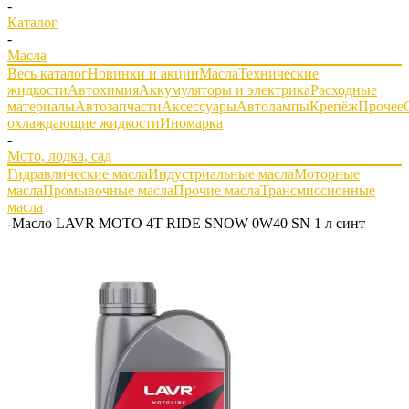
-
Каталог
-
Масла
Весь каталог
Новинки и акции
Масла
Технические
жидкости
Автохимия
Аккумуляторы и электрика
Расходные
материалы
Автозапчасти
Аксессуары
Автолампы
Крепёж
Прочее
охлаждающие жидкости
Иномарка
-
Мото, лодка, сад
Гидравлические масла
Индустриальные масла
Моторные
масла
Промывочные масла
Прочие масла
Трансмиссионные
масла
-
Масло LAVR MOTO 4T RIDE SNOW 0W40 SN 1 л синт