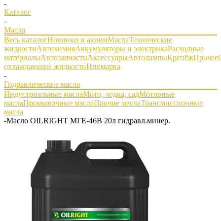
-
Каталог
-
Масла
Весь каталог
Новинки и акции
Масла
Технические
жидкости
Автохимия
Аккумуляторы и электрика
Расходные
материалы
Автозапчасти
Аксессуары
Автолампы
Крепёж
Прочее
охлаждающие жидкости
Иномарка
-
Гидравлические масла
Индустриальные масла
Мото, лодка, сад
Моторные
масла
Промывочные масла
Прочие масла
Трансмиссионные
масла
-
Масло OILRIGHT МГЕ-46В 20л гидравл.минер.