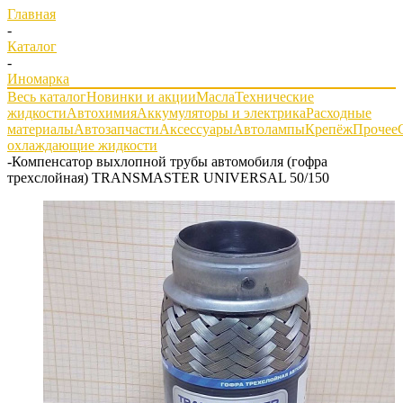
Главная
-
Каталог
-
Иномарка
Весь каталог
Новинки и акции
Масла
Технические
жидкости
Автохимия
Аккумуляторы и электрика
Расходные
материалы
Автозапчасти
Аксессуары
Автолампы
Крепёж
Прочее
охлаждающие жидкости
-
Компенсатор выхлопной трубы автомобиля (гофра
трехслойная) TRANSMASTER UNIVERSAL 50/150