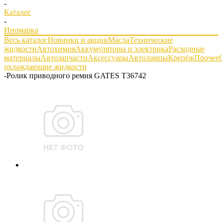
-
Каталог
-
Иномарка
Весь каталог
Новинки и акции
Масла
Технические
жидкости
Автохимия
Аккумуляторы и электрика
Расходные
материалы
Автозапчасти
Аксессуары
Автолампы
Крепёж
Прочее
охлаждающие жидкости
-
Pолик пpиводного pемня GATES T36742