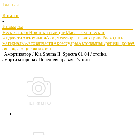
Главная
-
Каталог
-
Иномарка
Весь каталог
Новинки и акции
Масла
Технические
жидкости
Автохимия
Аккумуляторы и электрика
Расходные
материалы
Автозапчасти
Аксессуары
Автолампы
Крепёж
Прочее
охлаждающие жидкости
-
Амортизатор / Kia Shuma II, Spectra 01-04 / стойка
амортизаторная / Передняя правая г/масло