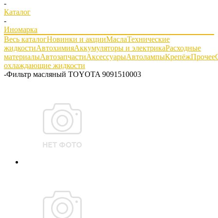
-
Каталог
-
Иномарка
Весь каталог
Новинки и акции
Масла
Технические
жидкости
Автохимия
Аккумуляторы и электрика
Расходные
материалы
Автозапчасти
Аксессуары
Автолампы
Крепёж
Прочее
охлаждающие жидкости
-
Фильтр масляный TOYOTA 9091510003