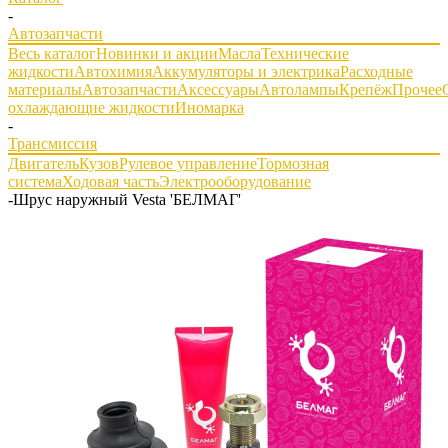
-
Автозапчасти
Весь каталог
Новинки и акции
Масла
Технические
жидкости
Автохимия
Аккумуляторы и электрика
Расходные
материалы
Автозапчасти
Аксессуары
Автолампы
Крепёж
Прочее
охлаждающие жидкости
Иномарка
-
Трансмиссия
Двигатель
Кузов
Рулевое управление
Тормозная
система
Ходовая часть
Электрооборудование
-
Шрус наружный Vesta 'БЕЛМАГ'