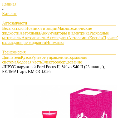
Главная
-
Каталог
-
Автозапчасти
Весь каталог
Новинки и акции
Масла
Технические
жидкости
Автохимия
Аккумуляторы и электрика
Расходные
материалы
Автозапчасти
Аксессуары
Автолампы
Крепёж
Прочее
охлаждающие жидкости
Иномарка
-
Трансмиссия
Двигатель
Кузов
Рулевое управление
Тормозная
система
Ходовая часть
Электрооборудование
-
ШРУС наружный Ford Focus II, Volvo S40 II (23 шлица),
БЕЛМАГ арт. BM.OCJ.026