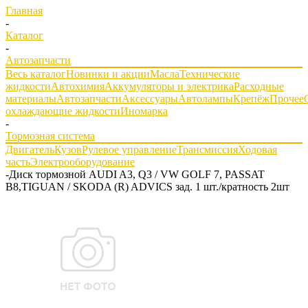
Главная
-
Каталог
-
Автозапчасти
Весь каталог
Новинки и акции
Масла
Технические
жидкости
Автохимия
Аккумуляторы и электрика
Расходные
материалы
Автозапчасти
Аксессуары
Автолампы
Крепёж
Прочее
охлаждающие жидкости
Иномарка
-
Тормозная система
Двигатель
Кузов
Рулевое управление
Трансмиссия
Ходовая
часть
Электрооборудование
-
Диск тормозной AUDI A3, Q3 / VW GOLF 7, PASSAT
B8,TIGUAN / SKODA (R) ADVICS зад. 1 шт./кратность 2шт