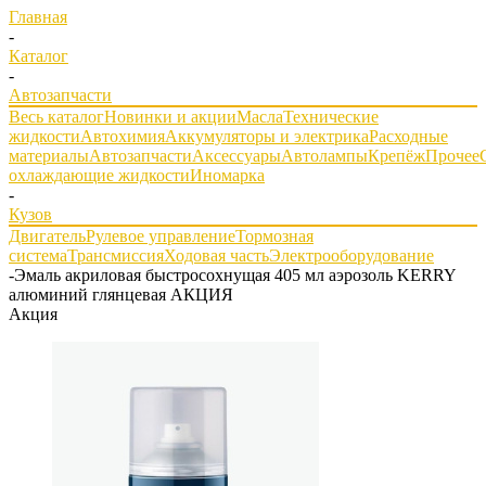
Главная
-
Каталог
-
Автозапчасти
Весь каталог
Новинки и акции
Масла
Технические
жидкости
Автохимия
Аккумуляторы и электрика
Расходные
материалы
Автозапчасти
Аксессуары
Автолампы
Крепёж
Прочее
охлаждающие жидкости
Иномарка
-
Кузов
Двигатель
Рулевое управление
Тормозная
система
Трансмиссия
Ходовая часть
Электрооборудование
-
Эмаль акриловая быстросохнущая 405 мл аэрозоль KERRY
алюминий глянцевая АКЦИЯ
Акция