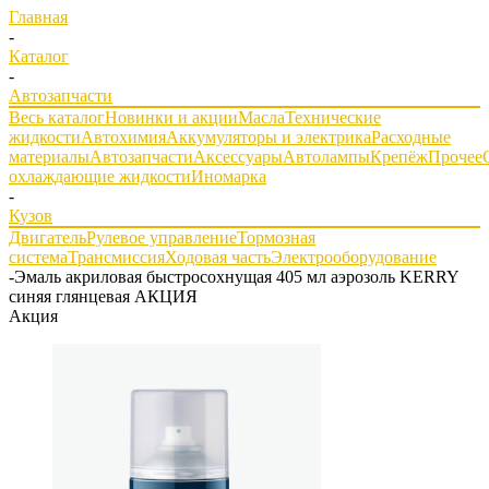
Главная
-
Каталог
-
Автозапчасти
Весь каталог
Новинки и акции
Масла
Технические
жидкости
Автохимия
Аккумуляторы и электрика
Расходные
материалы
Автозапчасти
Аксессуары
Автолампы
Крепёж
Прочее
охлаждающие жидкости
Иномарка
-
Кузов
Двигатель
Рулевое управление
Тормозная
система
Трансмиссия
Ходовая часть
Электрооборудование
-
Эмаль акриловая быстросохнущая 405 мл аэрозоль KERRY
синяя глянцевая АКЦИЯ
Акция