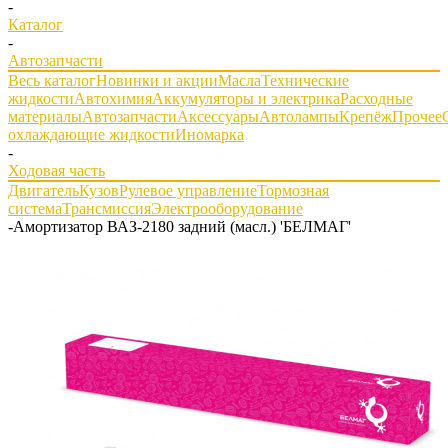
-
Каталог
-
Автозапчасти
Весь каталог
Новинки и акции
Масла
Технические
жидкости
Автохимия
Аккумуляторы и электрика
Расходные
материалы
Автозапчасти
Аксессуары
Автолампы
Крепёж
Прочее
охлаждающие жидкости
Иномарка
-
Ходовая часть
Двигатель
Кузов
Рулевое управление
Тормозная
система
Трансмиссия
Электрооборудование
-
Амортизатор ВАЗ-2180 задний (масл.) 'БЕЛМАГ'