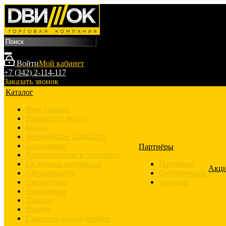
Войти
Мой кабинет
+7 (342) 2-114-117
Заказать звонок
Каталог
Весь каталог
Новинки и акции
Масла
Технические жидкости
Автохимия
Партнёры
Аккумуляторы и электрика
Расходные материалы
Партнёры
Акц
Автозапчасти
Сертификаты
Аксессуары
Награды
Автолампы
Крепёж
Прочее
Смазочно-охлаждающие