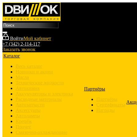
Войти
Мой кабинет
+7 (342) 2-114-117
Заказать звонок
Каталог
Весь каталог
Новинки и акции
Масла
Технические жидкости
Автохимия
Партнёры
Аккумуляторы и электрика
Расходные материалы
Партнёры
Акц
Автозапчасти
Сертификаты
Аксессуары
Награды
Автолампы
Крепёж
Прочее
Смазочно-охлаждающие