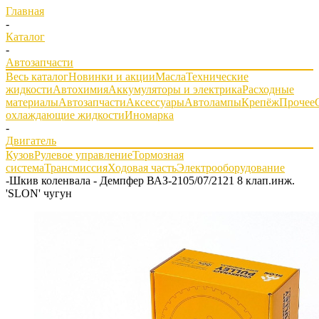
Главная
-
Каталог
-
Автозапчасти
Весь каталог
Новинки и акции
Масла
Технические
жидкости
Автохимия
Аккумуляторы и электрика
Расходные
материалы
Автозапчасти
Аксессуары
Автолампы
Крепёж
Прочее
охлаждающие жидкости
Иномарка
-
Двигатель
Кузов
Рулевое управление
Тормозная
система
Трансмиссия
Ходовая часть
Электрооборудование
-
Шкив коленвала - Демпфер ВАЗ-2105/07/2121 8 клап.инж.
'SLON' чугун