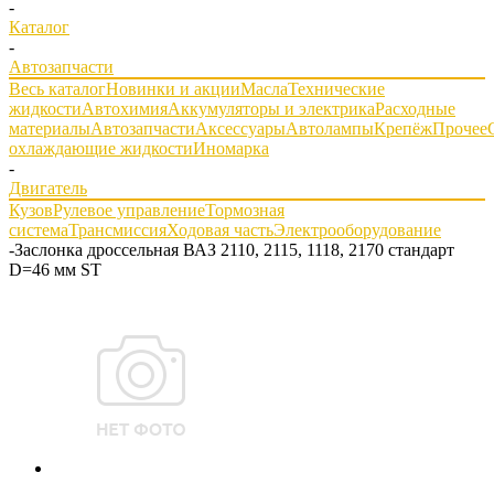
-
Каталог
-
Автозапчасти
Весь каталог
Новинки и акции
Масла
Технические
жидкости
Автохимия
Аккумуляторы и электрика
Расходные
материалы
Автозапчасти
Аксессуары
Автолампы
Крепёж
Прочее
охлаждающие жидкости
Иномарка
-
Двигатель
Кузов
Рулевое управление
Тормозная
система
Трансмиссия
Ходовая часть
Электрооборудование
-
Заслонка дроссельная ВАЗ 2110, 2115, 1118, 2170 стандарт
D=46 мм ST