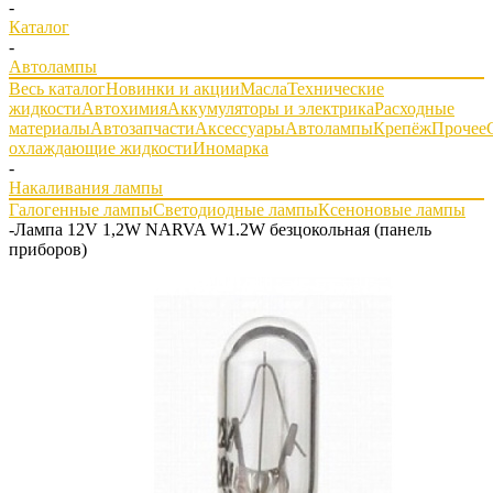
-
Каталог
-
Автолампы
Весь каталог
Новинки и акции
Масла
Технические
жидкости
Автохимия
Аккумуляторы и электрика
Расходные
материалы
Автозапчасти
Аксессуары
Автолампы
Крепёж
Прочее
охлаждающие жидкости
Иномарка
-
Накаливания лампы
Галогенные лампы
Светодиодные лампы
Ксеноновые лампы
-
Лампа 12V 1,2W NARVA W1.2W безцокольная (панель
приборов)