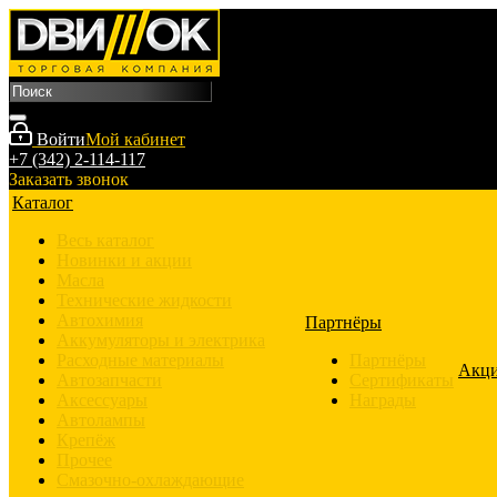
Войти
Мой кабинет
+7 (342) 2-114-117
Заказать звонок
Каталог
Весь каталог
Новинки и акции
Масла
Технические жидкости
Автохимия
Партнёры
Аккумуляторы и электрика
Расходные материалы
Партнёры
Акц
Автозапчасти
Сертификаты
Аксессуары
Награды
Автолампы
Крепёж
Прочее
Смазочно-охлаждающие