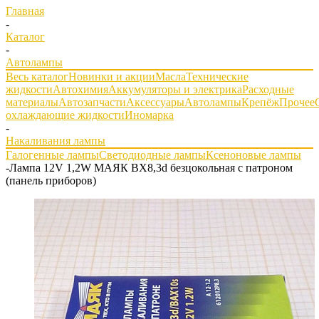
Главная
-
Каталог
-
Автолампы
Весь каталог
Новинки и акции
Масла
Технические
жидкости
Автохимия
Аккумуляторы и электрика
Расходные
материалы
Автозапчасти
Аксессуары
Автолампы
Крепёж
Прочее
охлаждающие жидкости
Иномарка
-
Накаливания лампы
Галогенные лампы
Светодиодные лампы
Ксеноновые лампы
-
Лампа 12V 1,2W МАЯК BX8,3d безцокольная с патроном
(панель приборов)