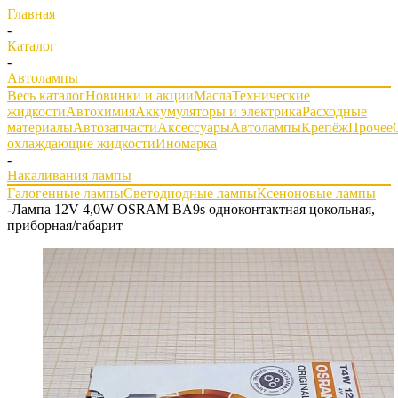
Главная
-
Каталог
-
Автолампы
Весь каталог
Новинки и акции
Масла
Технические
жидкости
Автохимия
Аккумуляторы и электрика
Расходные
материалы
Автозапчасти
Аксессуары
Автолампы
Крепёж
Прочее
охлаждающие жидкости
Иномарка
-
Накаливания лампы
Галогенные лампы
Светодиодные лампы
Ксеноновые лампы
-
Лампа 12V 4,0W OSRAM BA9s одноконтактная цокольная,
приборная/габарит