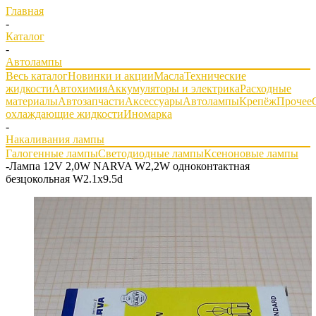
Главная
-
Каталог
-
Автолампы
Весь каталог
Новинки и акции
Масла
Технические
жидкости
Автохимия
Аккумуляторы и электрика
Расходные
материалы
Автозапчасти
Аксессуары
Автолампы
Крепёж
Прочее
охлаждающие жидкости
Иномарка
-
Накаливания лампы
Галогенные лампы
Светодиодные лампы
Ксеноновые лампы
-
Лампа 12V 2,0W NARVA W2,2W одноконтактная
безцокольная W2.1x9.5d