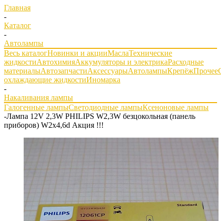
Главная
-
Каталог
-
Автолампы
Весь каталог
Новинки и акции
Масла
Технические
жидкости
Автохимия
Аккумуляторы и электрика
Расходные
материалы
Автозапчасти
Аксессуары
Автолампы
Крепёж
Прочее
охлаждающие жидкости
Иномарка
-
Накаливания лампы
Галогенные лампы
Светодиодные лампы
Ксеноновые лампы
-
Лампа 12V 2,3W PHILIPS W2,3W безцокольная (панель
приборов) W2x4,6d Акция !!!