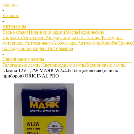
Главная
-
Каталог
-
Автолампы
Весь каталог
Новинки и акции
Масла
Технические
жидкости
Автохимия
Аккумуляторы и электрика
Расходные
материалы
Автозапчасти
Аксессуары
Автолампы
Крепёж
Прочее
охлаждающие жидкости
Иномарка
-
Накаливания лампы
Галогенные лампы
Светодиодные лампы
Ксеноновые лампы
-
Лампа 12V 1,2W МАЯК W2х4,6d безцокольная (панель
приборов) ORIGINAL PRO