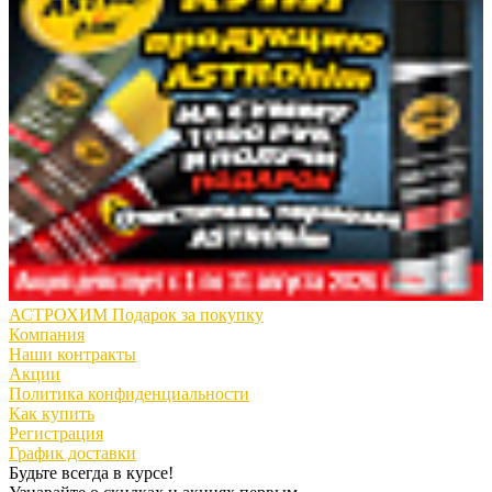
АСТРОХИМ Подарок за покупку
Компания
Наши контракты
Акции
Политика конфиденциальности
Как купить
Регистрация
График доставки
Будьте всегда в курсе!