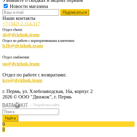
Узнавайте о скидках и акциях первым
Новости магазина
Наши контакты
+7 (342) 2-114-117
Отдел сбыта:
sb@dvizhok.team
Отдел по работе с корпоративными клиентами:
b2b@dvizhok.team
Отдел снабжения:
sn@dvizhok.team
Отдел по работе с возвратами:
kro@dvizhok.team
г. Пермь, ул. Хлебозаводская, 16а, корпус 2
2026 © ООО "Движок", г. Пермь
— Разработка сайта
Найти
0
0