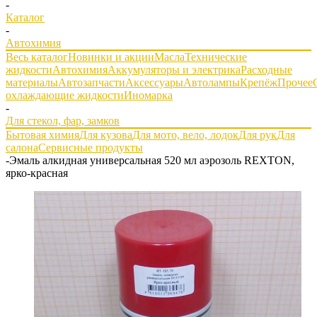
-
Каталог
-
Автохимия
Весь каталог
Новинки и акции
Масла
Технические
жидкости
Автохимия
Аккумуляторы и электрика
Расходные
материалы
Автозапчасти
Аксессуары
Автолампы
Крепёж
Прочее
охлаждающие жидкости
Иномарка
-
Для стекол, фар, замков
Бытовая химия
Для кузова
Для мото, вело, лодок
Для рук
Для
салона
Сервисные продукты
-
Эмаль алкидная универсальная 520 мл аэрозоль REXTON,
ярко-красная