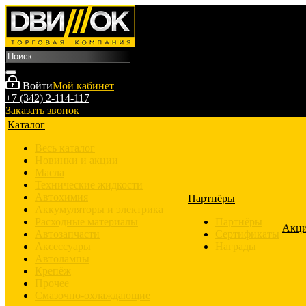
Войти
Мой кабинет
+7 (342) 2-114-117
Заказать звонок
Каталог
Весь каталог
Новинки и акции
Масла
Технические жидкости
Автохимия
Партнёры
Аккумуляторы и электрика
Расходные материалы
Партнёры
Акц
Автозапчасти
Сертификаты
Аксессуары
Награды
Автолампы
Крепёж
Прочее
Смазочно-охлаждающие