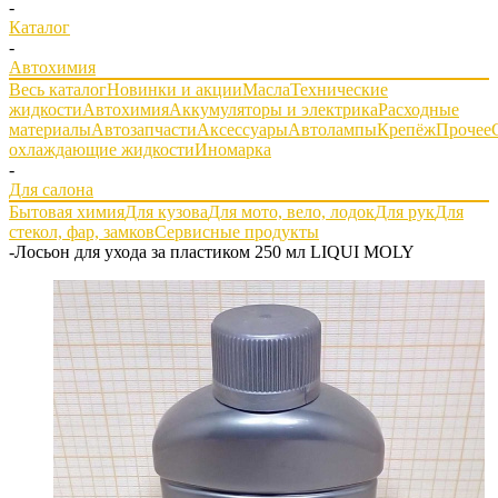
-
Каталог
-
Автохимия
Весь каталог
Новинки и акции
Масла
Технические
жидкости
Автохимия
Аккумуляторы и электрика
Расходные
материалы
Автозапчасти
Аксессуары
Автолампы
Крепёж
Прочее
охлаждающие жидкости
Иномарка
-
Для салона
Бытовая химия
Для кузова
Для мото, вело, лодок
Для рук
Для
стекол, фар, замков
Сервисные продукты
-
Лосьон для ухода за пластиком 250 мл LIQUI MOLY