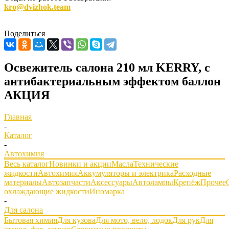
kro@dvizhok.team
Поделиться
Освежитель салона 210 мл KERRY, с
антибактериальным эффектом баллон
АКЦИЯ
Главная
-
Каталог
-
Автохимия
Весь каталог
Новинки и акции
Масла
Технические
жидкости
Автохимия
Аккумуляторы и электрика
Расходные
материалы
Автозапчасти
Аксессуары
Автолампы
Крепёж
Прочее
охлаждающие жидкости
Иномарка
-
Для салона
Бытовая химия
Для кузова
Для мото, вело, лодок
Для рук
Для