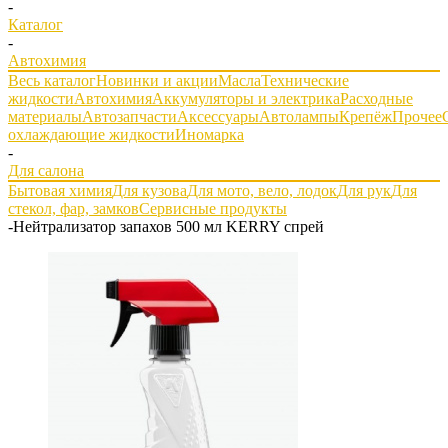
-
Каталог
-
Автохимия
Весь каталог
Новинки и акции
Масла
Технические
жидкости
Автохимия
Аккумуляторы и электрика
Расходные
материалы
Автозапчасти
Аксессуары
Автолампы
Крепёж
Прочее
охлаждающие жидкости
Иномарка
-
Для салона
Бытовая химия
Для кузова
Для мото, вело, лодок
Для рук
Для
стекол, фар, замков
Сервисные продукты
-
Нейтрализатор запахов 500 мл KERRY спрей