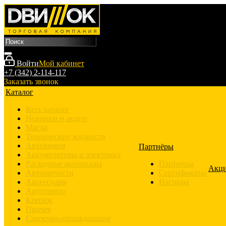
Войти
Мой кабинет
+7 (342) 2-114-117
Заказать звонок
Каталог
Весь каталог
Новинки и акции
Масла
Технические жидкости
Автохимия
Партнёры
Аккумуляторы и электрика
Расходные материалы
Партнёры
Акц
Автозапчасти
Сертификаты
Аксессуары
Награды
Автолампы
Крепёж
Прочее
Смазочно-охлаждающие